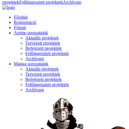
projektek
Felfüggesztett projektek
Archívum
Főoldal
Regisztráció
Fórum
Anime sorozataink
Aktuális projektek
Tervezett projektek
Befejezett projektek
Felfüggesztett projektek
Archívum
Manga sorozataink
Aktuális projektek
Tervezett projektek
Befejezett projektek
Felfüggesztett projektek
Archívum