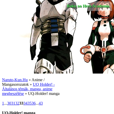
Boku no Hero Academia
Naruto-Kun.Hu
» Anime /
Mangasorozatok »
UQ Holder! -
Általános témák, manga, anime
megbeszélése
» UQ-Holder! manga
1
...
30
31
32
33
34
35
36
...
43
UQ-Holder! manga