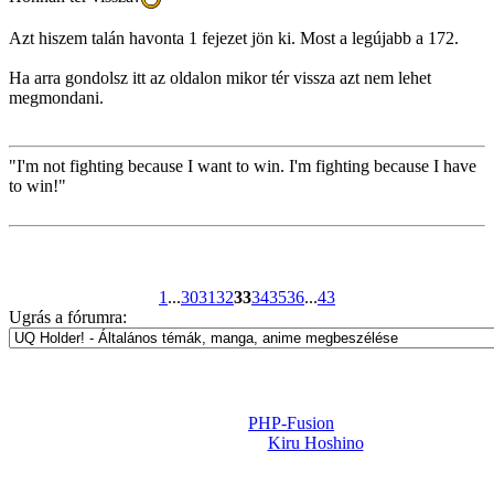
Azt hiszem talán havonta 1 fejezet jön ki. Most a legújabb a 172.
Ha arra gondolsz itt az oldalon mikor tér vissza azt nem lehet
megmondani.
"I'm not fighting because I want to win. I'm fighting because I have
to win!"
1
...
30
31
32
33
34
35
36
...
43
Ugrás a fórumra:
Powered by
PHP-Fusion
Design-t készítette:
Kiru Hoshino