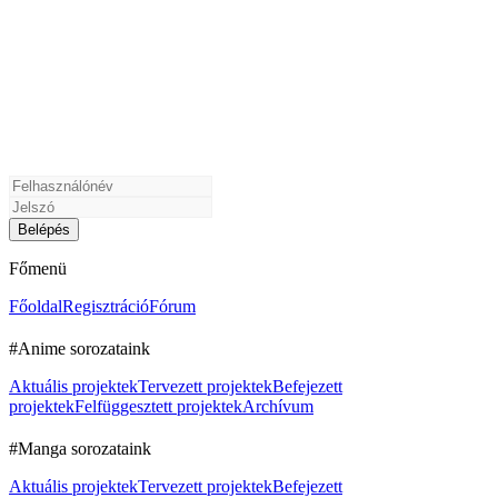
Főmenü
Főoldal
Regisztráció
Fórum
#Anime sorozataink
Aktuális projektek
Tervezett projektek
Befejezett
projektek
Felfüggesztett projektek
Archívum
#Manga sorozataink
Aktuális projektek
Tervezett projektek
Befejezett