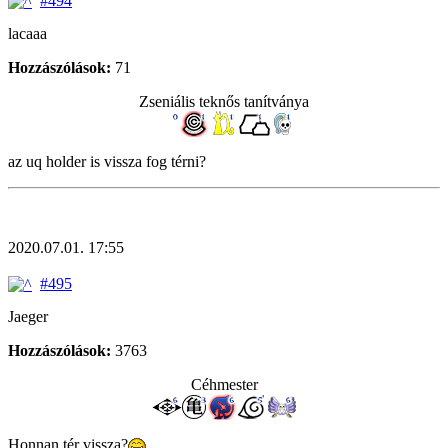
#494
lacaaa
Hozzászólások:
71
Zseniális teknős tanítványa
az uq holder is vissza fog térni?
2020.07.01. 17:55
#495
Jaeger
Hozzászólások:
3763
Céhmester
Honnan tér vissza?