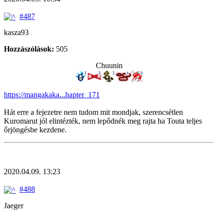
#487
kasza93
Hozzászólások:
505
Chuunin
https://mangakaka...hapter_171
Hát erre a fejezetre nem tudom mit mondjak, szerencsétlen
Kuromarut jól elintézték, nem lepődnék meg rajta ha Touta teljes
őrjöngésbe kezdene.
2020.04.09. 13:23
#488
Jaeger