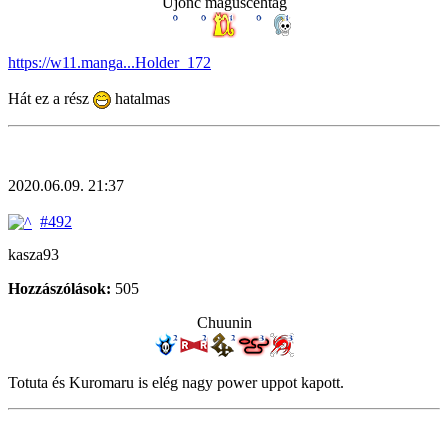
Újonc máguscéhtag
https://w11.manga...Holder_172
Hát ez a rész
hatalmas
2020.06.09. 21:37
#492
kasza93
Hozzászólások:
505
Chuunin
Totuta és Kuromaru is elég nagy power uppot kapott.