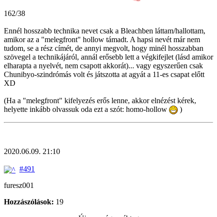
162/38
Ennél hosszabb technika nevet csak a Bleachben láttam/hallottam,
amikor az a "melegfront" hollow támadt. A hapsi nevét már nem
tudom, se a rész címét, de annyi megvolt, hogy minél hosszabban
szövegel a technikájáról, annál erősebb lett a végkifejlet (lásd amikor
elharapta a nyelvét, nem csapott akkorát)... vagy egyszerűen csak
Chunibyo-szindrómás volt és játszotta at agyát a 11-es csapat előtt
XD
(Ha a "melegfront" kifelyezés erős lenne, akkor elnézést kérek,
helyette inkább olvassuk oda ezt a szót: homo-hollow
)
2020.06.09. 21:10
#491
furesz001
Hozzászólások:
19