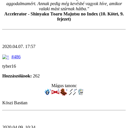
aggodalmamért. Annak pedig még kevésbé vagyok híve, amikor
valaki mást szúrnak hátba."
Accelerator - Shinyaku Toaru Majutsu no Index (10. Kötet, 9.
fejezet)
2020.04.07. 17:57
#486
tyber16
Hozzászólások:
262
Mágus tanonc
Köszi Bastian
2020.04.09. 10:34