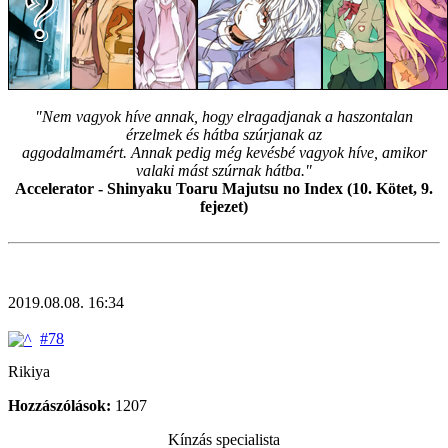
"Nem vagyok híve annak, hogy elragadjanak a haszontalan
érzelmek és hátba szúrjanak az
aggodalmamért. Annak pedig még kevésbé vagyok híve, amikor
valaki mást szúrnak hátba."
Accelerator - Shinyaku Toaru Majutsu no Index (10. Kötet, 9.
fejezet)
2019.08.08. 16:34
#78
Rikiya
Hozzászólások:
1207
Kínzás specialista