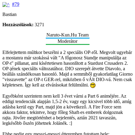
#79
Bastian
Hozzászólások:
3271
Naruto-Kun.Hu Team
Moderátor
Elfelejtettem múltkor beszélni a 2 speciális OP-ről. Megvolt ugyebár
a mostanra már szokássá vált "A főgonosz Standje manipulálja az
OP-t" pillanat, ami kísértetiesen hasonlított a Stardust Crusaders 2.
OP-jének speciális változatához. DIO szerepét átvette Diavolo, a
beállás szándékosan hasonló. Majd a semmiből gyakorlatilag Giorno
"visszavette" az OP-t GER-rel, miközben ő vÁlt DIO-vá. Nem csak
képletesen. Így kell az elvárásokat felülmúlni.
Egyébként szerintem nem kell 3 évet várni a Part 6 animéjére. Az
eddigi tendenciák alapján 1,5-2 év, vagy egy kicsivel több idő, amíg
adásba kerül egy Part, majd jön a következő. A Fire Force sem
akkora faktor, tekintve, hogy főleg Shaft-es emberek dolgoznak
rajta. Jövőre megtörténhet a bejelentés, aztán 2021 tavaszán,
legkésőbb őszén jöhetnek Jolánék. :]
Ebbe pedig egy messzi-messzi étteremben futottam bele: