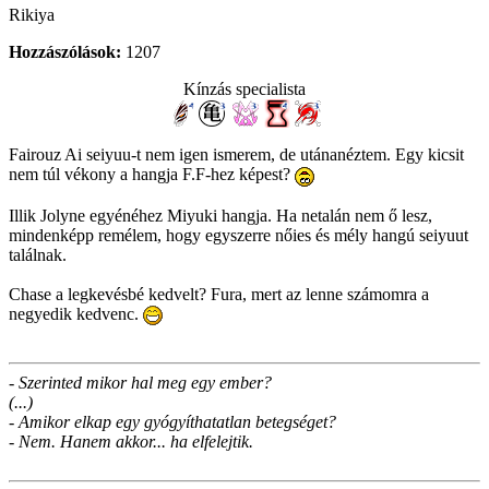
Rikiya
Hozzászólások:
1207
Kínzás specialista
Fairouz Ai seiyuu-t nem igen ismerem, de utánanéztem. Egy kicsit
nem túl vékony a hangja F.F-hez képest?
Illik Jolyne egyénéhez Miyuki hangja. Ha netalán nem ő lesz,
mindenképp remélem, hogy egyszerre nőies és mély hangú seiyuut
találnak.
Chase a legkevésbé kedvelt? Fura, mert az lenne számomra a
negyedik kedvenc.
- Szerinted mikor hal meg egy ember?
(...)
- Amikor elkap egy gyógyíthatatlan betegséget?
- Nem. Hanem akkor... ha elfelejtik.