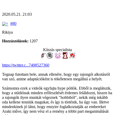
2020.05.21. 21:03
#80
Rikiya
Hozzászólások:
1207
Kínzás specialista
https://twitter.c...7408527360
Tegnap futottam bele, annak ellenére, hogy egy rajongói alkotásról
van szó, anime adaptációként is tökéletesen megállná a helyét.
Számomra ezek a videók egyfajta hype pótlók. Ebből is meglátszik,
hogy a stúdiónak minden erőfeszítését érdemes feláldozni, hiszen ha
a rajongók ilyen munkát végeznek "hobbiból", nekik még inkább
oda kellene tenniük magukat, és így is történik, ha úgy van. Illetve
mindenkinek jó látni, hogy ennyire foglalkoztatják az embereket
Araki műve, így nem vész el a remény a többi part meganimálását