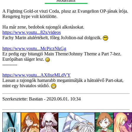
Moderátor
A Fighting Gold-ot viszi Coda, plusz az Evangelion OP-jának írója.
Rengeteg hype volt körülötte.
Ha már zene, bedobok rajongói alkotásokat.
https://www.youtu...82x/videos
Fachy Marin alulértékelt, főleg JoJolion-nal dolgozik.
https://www.youtu...McPiczNkGg
Ez pedig egy bitangjó Main Theme/Johnny Theme a Part 7-hez.
Európában sláger lesz.
----------
https://www.youtu...AX8xeMLdVY
Lassan a rajongók hamarabb meganimálják a hátralévő Part-okat,
mint egy hivatalos stúdió.
Szerkesztette: Bastian - 2020.06.01. 10:34