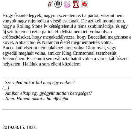
Hogy őszinte legyek, nagyon szerettem ezt a partot, viszont nem
vagyok nagy rajongója a végső csatának. De azt kell mondanom,
hogy a Rolling Stone ív kétségtelenül a téma szublimációja, és egy
új szintre emeli ezt a partot. Ha Mista nem tett volna olyan
erőfeszítéseket, hogy megakadályozza, hogy Buccellati megérintse a
követ, Abbacchio és Narancia életét megmenthették volna.
Buccellatti viszont nem találkozhatott volna Giornoval, vagy
egyedül meghalt volna, amikor King Crimsonnal szembesült
Velencében. És semmi sem változtathatott volna a város kábítószer
helyzetén. Haláluk a sors elleni küzdelem.
- Szerinted mikor hal meg egy ember?
(...)
- Amikor elkap egy gyógyíthatatlan betegséget?
- Nem. Hanem akkor... ha elfelejtik.
2019.08.15. 18:01