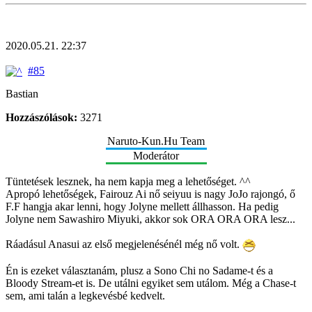
2020.05.21. 22:37
#85
Bastian
Hozzászólások:
3271
Naruto-Kun.Hu Team
Moderátor
Tüntetések lesznek, ha nem kapja meg a lehetőséget. ^^
Apropó lehetőségek, Fairouz Ai nő seiyuu is nagy JoJo rajongó, ő
F.F hangja akar lenni, hogy Jolyne mellett állhasson. Ha pedig
Jolyne nem Sawashiro Miyuki, akkor sok ORA ORA ORA lesz...
Ráadásul Anasui az első megjelenésénél még nő volt.
Én is ezeket választanám, plusz a Sono Chi no Sadame-t és a
Bloody Stream-et is. De utálni egyiket sem utálom. Még a Chase-t
sem, ami talán a legkevésbé kedvelt.