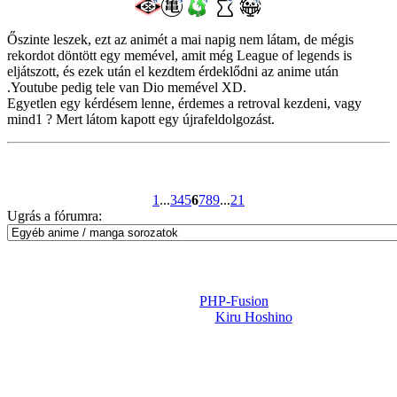
Őszinte leszek, ezt az animét a mai napig nem látam, de mégis
rekordot döntött egy memével, amit még League of legends is
eljátszott, és ezek után el kezdtem érdeklődni az anime után
.Youtube pedig tele van Dio memével XD.
Egyetlen egy kérdésem lenne, érdemes a retroval kezdeni, vagy
mind1 ? Mert látom kapott egy újrafeldolgozást.
1
...
3
4
5
6
7
8
9
...
21
Ugrás a fórumra:
Powered by
PHP-Fusion
Design-t készítette:
Kiru Hoshino