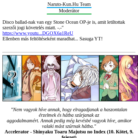
Naruto-Kun.Hu Team
Moderátor
Disco ballad-nak van egy Stone Ocean OP-je is, amit letiltottak
szerzői jogi követelés miatt. -.-"
https://www.youtu...DGOX6a1ReU
Ellenben más feltöltéseként maradhat... Sasuga YT!
"Nem vagyok híve annak, hogy elragadjanak a haszontalan
érzelmek és hátba szúrjanak az
aggodalmamért. Annak pedig még kevésbé vagyok híve, amikor
valaki mást szúrnak hátba."
Accelerator - Shinyaku Toaru Majutsu no Index (10. Kötet, 9.
fejezet)