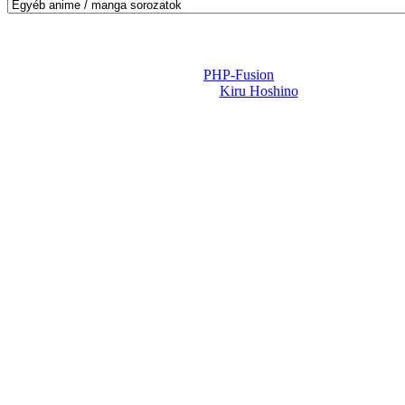
Powered by
PHP-Fusion
Design-t készítette:
Kiru Hoshino