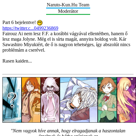
Naruto-Kun.Hu Team
Moderátor
Part 6 bejelentve!
https://twitter.c...0499236869
Fairouz Ai nem lesz F.F. a korábbi vágyával ellentétben, hanem ő
lesz maga Jolyne. Még el is sírta magát, annyira boldog volt. Kár
Sawashiro Miyukiért, de ő is nagyon tehetséges, így abszolút nincs
problémám a cserével.
Rasen kaiden...
"Nem vagyok híve annak, hogy elragadjanak a haszontalan