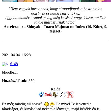
"Nem vagyok híve annak, hogy elragadjanak a haszontalan
érzelmek és hátba szúrjanak az
aggodalmamért. Annak pedig még kevésbé vagyok híve, amikor
valaki mást szúrnak hátba."
Accelerator - Shinyaku Toaru Majutsu no Index (10. Kötet, 9.
fejezet)
2021.04.04. 16:28
#148
bloodbath
Hozzászólások:
359
Kalóz
Ez még mindig túl hosszú.
De mivel Te is vetted a
fáradságot, és kimásoltad nekem a lényeget, majd később én is