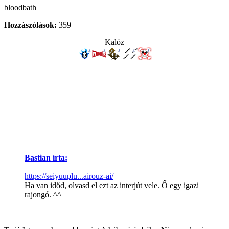
bloodbath
Hozzászólások:
359
Kalóz
Bastian írta:
https://seiyuuplu...airouz-ai/
Ha van időd, olvasd el ezt az interjút vele. Ő egy igazi
rajongó. ^^