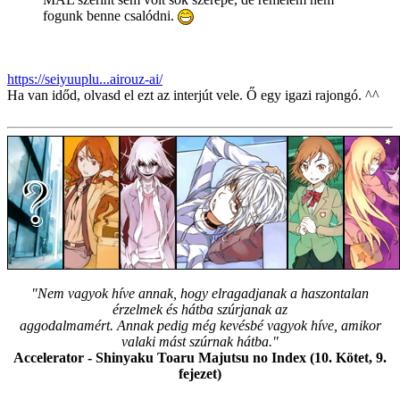
fogunk benne csalódni.
https://seiyuuplu...airouz-ai/
Ha van időd, olvasd el ezt az interjút vele. Ő egy igazi rajongó. ^^
"Nem vagyok híve annak, hogy elragadjanak a haszontalan
érzelmek és hátba szúrjanak az
aggodalmamért. Annak pedig még kevésbé vagyok híve, amikor
valaki mást szúrnak hátba."
Accelerator - Shinyaku Toaru Majutsu no Index (10. Kötet, 9.
fejezet)