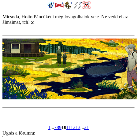
Micsoda, Hotto Páncüként még lovagolhatok vele. Ne vedd el az
álmaimat, tch! :c
1
...
7
8
9
10
11
12
13
...
21
Ugrás a fórumra: