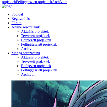
projektek
Felfüggesztett projektek
Archívum
Főoldal
Regisztráció
Fórum
Anime sorozataink
Aktuális projektek
Tervezett projektek
Befejezett projektek
Felfüggesztett projektek
Archívum
Manga sorozataink
Aktuális projektek
Tervezett projektek
Befejezett projektek
Felfüggesztett projektek
Archívum