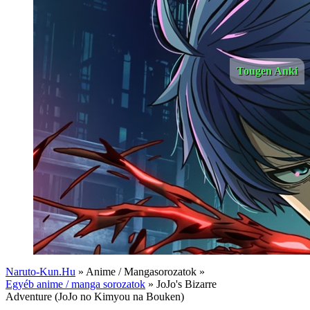
Tougen Anki
Naruto-Kun.Hu
» Anime / Mangasorozatok »
Egyéb anime / manga sorozatok
» JoJo's Bizarre
Adventure (JoJo no Kimyou na Bouken)