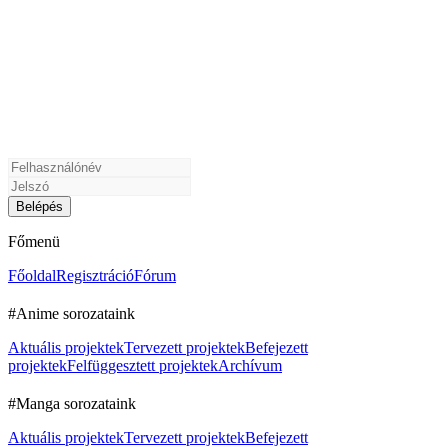
Főmenü
Főoldal
Regisztráció
Fórum
#Anime sorozataink
Aktuális projektek
Tervezett projektek
Befejezett
projektek
Felfüggesztett projektek
Archívum
#Manga sorozataink
Aktuális projektek
Tervezett projektek
Befejezett