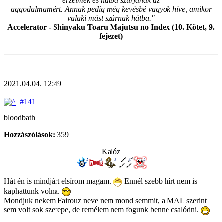
érzelmek és hátba szúrjanak az
aggodalmamért. Annak pedig még kevésbé vagyok híve, amikor
valaki mást szúrnak hátba."
Accelerator - Shinyaku Toaru Majutsu no Index (10. Kötet, 9.
fejezet)
2021.04.04. 12:49
#141
bloodbath
Hozzászólások:
359
Kalóz
Hát én is mindjárt elsírom magam.
Ennél szebb hírt nem is
kaphattunk volna.
Mondjuk nekem Fairouz neve nem mond semmit, a MAL szerint
sem volt sok szerepe, de remélem nem fogunk benne csalódni.