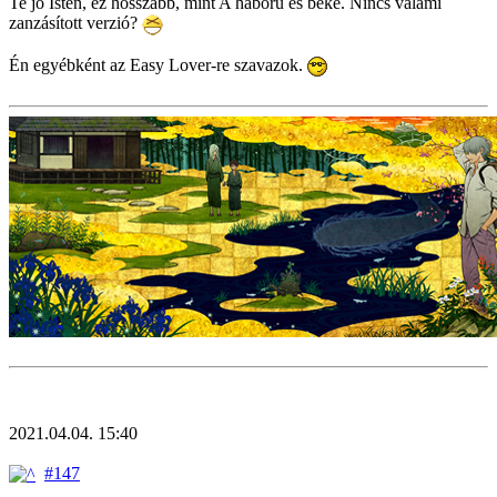
Te jó Isten, ez hosszabb, mint A háború és béke. Nincs valami
zanzásított verzió?
Én egyébként az Easy Lover-re szavazok.
2021.04.04. 15:40
#147