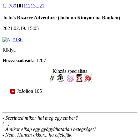
1
...
7
8
9
10
11
12
13
...
21
JoJo's Bizarre Adventure (JoJo no Kimyou na Bouken)
2021.02.19. 15:05
#136
Rikiya
Hozzászólások:
1207
Kínzás specialista
JoJolion 105
- Szerinted mikor hal meg egy ember?
(...)
- Amikor elkap egy gyógyíthatatlan betegséget?
- Nem. Hanem akkor... ha elfelejtik.