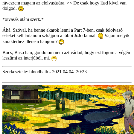
ráveszem magam az elolvasására. >< De csak hogy lásd kivel van
dolgod.
*olvasás utáni szerk.*
Áhá. Szóval, ha benne akarok lenni a Part 7-ben, csak felolvasó
esteket kell tartanom szkájpon a többi JoJo fannal.
Vajon melyik
karakterhez illene a hangom?
Bocs, Bas-chan, gondolom nem azt vártad, hogy ezt fogom a végén
leszűrni az interjúból, mi.
Szerkesztette: bloodbath - 2021.04.04. 20:23