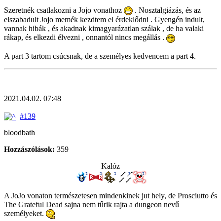
Szeretnék csatlakozni a Jojo vonathoz
. Nosztalgiázás, és az
elszabadult Jojo memék kezdtem el érdeklődni . Gyengén indult,
vannak hibák , és akadnak kimagyarázatlan szálak , de ha valaki
rákap, és elkezdi élvezni , onnantól nincs megállás .
A part 3 tartom csúcsnak, de a személyes kedvencem a part 4.
2021.04.02. 07:48
#139
bloodbath
Hozzászólások:
359
Kalóz
A JoJo vonaton természetesen mindenkinek jut hely, de Prosciutto és
The Grateful Dead sajna nem tűrik rajta a dungeon nevű
személyeket.