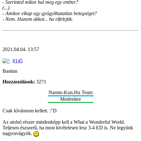
- Szerinted mikor hal meg egy ember?
(...)
- Amikor elkap egy gyógyíthatatlan betegséget?
- Nem. Hanem akkor... ha elfelejtik.
2021.04.04. 13:57
#145
Bastian
Hozzászólások:
3271
Naruto-Kun.Hu Team
Moderátor
Csak kívánnom kellett. :"D
Az utolsó részre mindenképp kell a What a Wonderful World.
Teljesen észszerű, ha most kivételesen lesz 3-4 ED is. Ne legyünk
nagyravágyók.