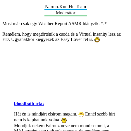
Naruto-Kun.Hu Team
Moderátor
Most már csak egy Weather Report ASMR hiányzik. *.*
Remélem, hogy megtörténik a csoda és a Virtual Insanity lesz az
ED. Ugyanakkor kiegyezek az Easy Lover-rel is.
bloodbath írta:
Hát én is mindjárt elsírom magam.
Ennél szebb hírt
nem is kaphattunk volna.
Mondjuk nekem Fairouz neve nem mond semmit, a
MAL szerint sem volt sok szerepe, de remélem nem