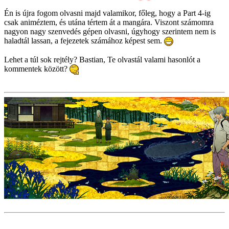
Én is újra fogom olvasni majd valamikor, főleg, hogy a Part 4-ig
csak animéztem, és utána tértem át a mangára. Viszont számomra
nagyon nagy szenvedés gépen olvasni, úgyhogy szerintem nem is
haladtál lassan, a fejezetek számához képest sem.
Lehet a túl sok rejtély? Bastian, Te olvastál valami hasonlót a
kommentek között?