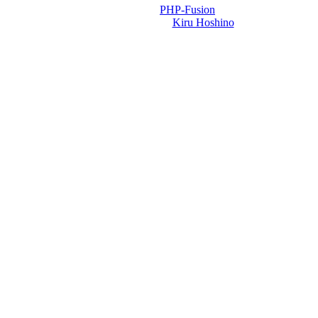
Powered by
PHP-Fusion
Design-t készítette:
Kiru Hoshino