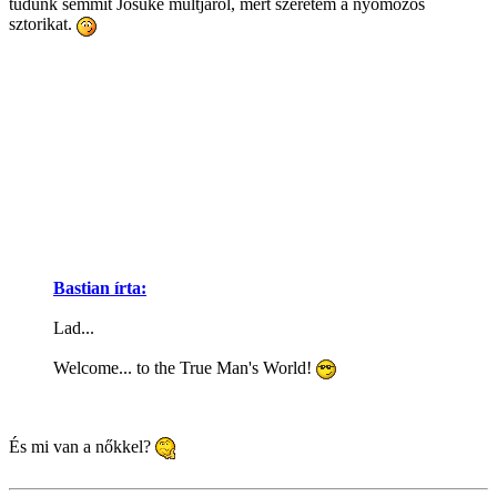
tudunk semmit Josuke múltjáról, mert szeretem a nyomozós
sztorikat.
Bastian írta:
Lad...
Welcome... to the True Man's World!
És mi van a nőkkel?