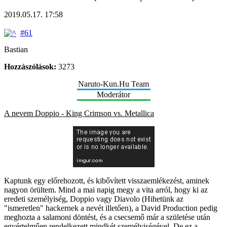
2019.05.17. 17:58
#61
Bastian
Hozzászólások:
3273
Naruto-Kun.Hu Team
Moderátor
A nevem Doppio - King Crimson vs. Metallica
Kaptunk egy előrehozott, és kibővített visszaemlékezést, aminek
nagyon örültem. Mind a mai napig megy a vita arról, hogy ki az
eredeti személyiség, Doppio vagy Diavolo (Hihetünk az
"ismeretlen" hackernek a nevét illetően), a David Production pedig
meghozta a salamoni döntést, és a csecsemő már a születése után
egyértelműen rendelkezett mindkét személyiségével. De ez a