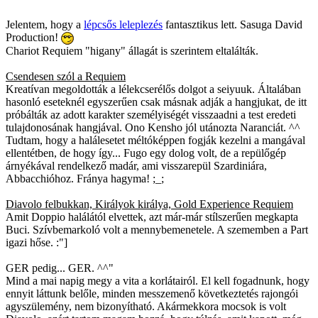
Jelentem, hogy a
lépcsős leleplezés
fantasztikus lett. Sasuga David
Production!
Chariot Requiem "higany" állagát is szerintem eltalálták.
Csendesen szól a Requiem
Kreatívan megoldották a lélekcserélős dolgot a seiyuuk. Általában
hasonló eseteknél egyszerűen csak másnak adják a hangjukat, de itt
próbálták az adott karakter személyiségét visszaadni a test eredeti
tulajdonosának hangjával. Ono Kensho jól utánozta Naranciát. ^^
Tudtam, hogy a halálesetet méltóképpen fogják kezelni a mangával
ellentétben, de hogy így... Fugo egy dolog volt, de a repülőgép
árnyékával rendelkező madár, ami visszarepül Szardiniára,
Abbacchióhoz. Fránya hagyma! ;_;
Diavolo felbukkan, Királyok királya, Gold Experience Requiem
Amit Doppio halálától elvettek, azt már-már stílszerűen megkapta
Buci. Szívbemarkoló volt a mennybemenetele. A szememben a Part
igazi hőse. :"]
GER pedig... GER. ^^"
Mind a mai napig megy a vita a korlátairól. El kell fogadnunk, hogy
ennyit láttunk belőle, minden messzemenő következtetés rajongói
agyszülemény, nem bizonyítható. Akármekkora mocsok is volt