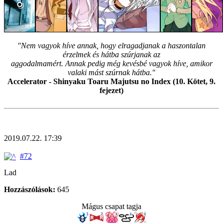
"Nem vagyok híve annak, hogy elragadjanak a haszontalan
érzelmek és hátba szúrjanak az
aggodalmamért. Annak pedig még kevésbé vagyok híve, amikor
valaki mást szúrnak hátba."
Accelerator - Shinyaku Toaru Majutsu no Index (10. Kötet, 9.
fejezet)
2019.07.22. 17:39
#72
Lad
Hozzászólások:
645
Mágus csapat tagja