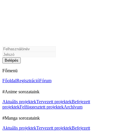
Főmenü
Főoldal
Regisztráció
Fórum
#Anime sorozataink
Aktuális projektek
Tervezett projektek
Befejezett
projektek
Felfüggesztett projektek
Archívum
#Manga sorozataink
Aktuális projektek
Tervezett projektek
Befejezett