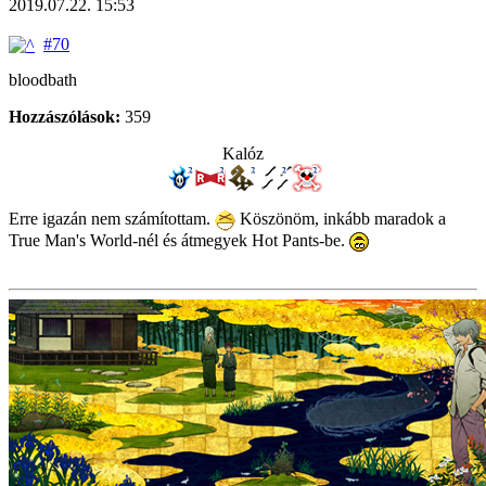
2019.07.22. 15:53
#70
bloodbath
Hozzászólások:
359
Kalóz
Erre igazán nem számítottam.
Köszönöm, inkább maradok a
True Man's World-nél és átmegyek Hot Pants-be.