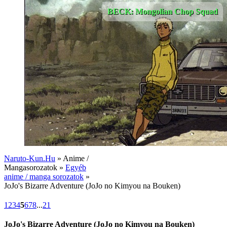
BECK: Mongolian Chop Squad
Naruto-Kun.Hu
» Anime /
Mangasorozatok »
Egyéb
anime / manga sorozatok
»
JoJo's Bizarre Adventure (JoJo no Kimyou na Bouken)
1
2
3
4
5
6
7
8
...
21
JoJo's Bizarre Adventure (JoJo no Kimyou na Bouken)