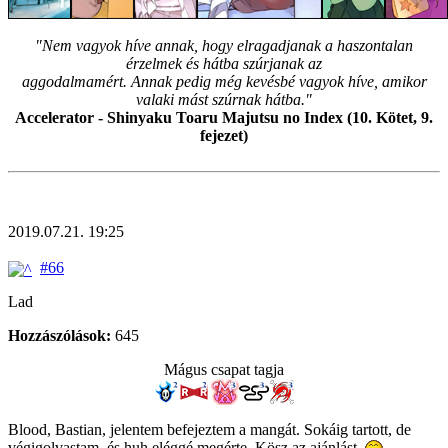
"Nem vagyok híve annak, hogy elragadjanak a haszontalan
érzelmek és hátba szúrjanak az
aggodalmamért. Annak pedig még kevésbé vagyok híve, amikor
valaki mást szúrnak hátba."
Accelerator - Shinyaku Toaru Majutsu no Index (10. Kötet, 9.
fejezet)
2019.07.21. 19:25
#66
Lad
Hozzászólások:
645
Mágus csapat tagja
Blood, Bastian, jelentem befejeztem a mangát. Sokáig tartott, de
végigolvastam, és huh eléggé megérte. Kösz az ajánlást.