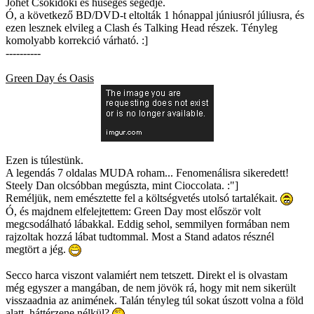
Jöhet Csokidoki és hűséges segédje.
Ó, a következő BD/DVD-t eltolták 1 hónappal júniusról júliusra, és
ezen lesznek elvileg a Clash és Talking Head részek. Tényleg
komolyabb korrekció várható. :]
----------
Green Day és Oasis
Ezen is túlestünk.
A legendás 7 oldalas MUDA roham... Fenomenálisra sikeredett!
Steely Dan olcsóbban megúszta, mint Cioccolata. :"]
Reméljük, nem emésztette fel a költségvetés utolsó tartalékait.
Ó, és majdnem elfelejtettem: Green Day most először volt
megcsodálható lábakkal. Eddig sehol, semmilyen formában nem
rajzoltak hozzá lábat tudtommal. Most a Stand adatos résznél
megtört a jég.
Secco harca viszont valamiért nem tetszett. Direkt el is olvastam
még egyszer a mangában, de nem jövök rá, hogy mit nem sikerült
visszaadnia az animének. Talán tényleg túl sokat úszott volna a föld
alatt, háttérzene nélkül?