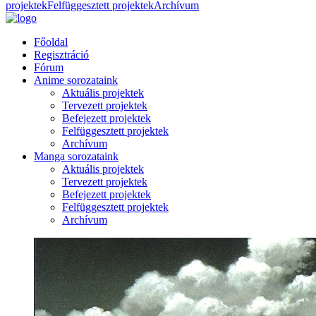
projektek
Felfüggesztett projektek
Archívum
Főoldal
Regisztráció
Fórum
Anime sorozataink
Aktuális projektek
Tervezett projektek
Befejezett projektek
Felfüggesztett projektek
Archívum
Manga sorozataink
Aktuális projektek
Tervezett projektek
Befejezett projektek
Felfüggesztett projektek
Archívum