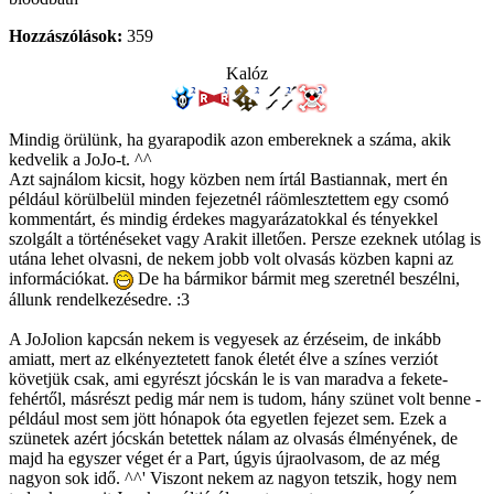
Hozzászólások:
359
Kalóz
Mindig örülünk, ha gyarapodik azon embereknek a száma, akik
kedvelik a JoJo-t. ^^
Azt sajnálom kicsit, hogy közben nem írtál Bastiannak, mert én
például körülbelül minden fejezetnél ráömlesztettem egy csomó
kommentárt, és mindig érdekes magyarázatokkal és tényekkel
szolgált a történéseket vagy Arakit illetően. Persze ezeknek utólag is
utána lehet olvasni, de nekem jobb volt olvasás közben kapni az
információkat.
De ha bármikor bármit meg szeretnél beszélni,
állunk rendelkezésedre. :3
A JoJolion kapcsán nekem is vegyesek az érzéseim, de inkább
amiatt, mert az elkényeztetett fanok életét élve a színes verziót
követjük csak, ami egyrészt jócskán le is van maradva a fekete-
fehértől, másrészt pedig már nem is tudom, hány szünet volt benne -
például most sem jött hónapok óta egyetlen fejezet sem. Ezek a
szünetek azért jócskán betettek nálam az olvasás élményének, de
majd ha egyszer véget ér a Part, úgyis újraolvasom, de az még
nagyon sok idő. ^^' Viszont nekem az nagyon tetszik, hogy nem