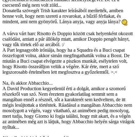
csecsemő még nem volt zöld...
Donatella szövegét Trish karakter leírásából merítették, amiben
benne volt, hogy nem szereti a rovarokat, a bűzlő férfiakat, és
mindent, ami nem gyönyörű. Lánya anyja, vagy anyja lánya?
A várva várt harc Risotto és Doppio között csak helyenként okozott
csalódást, amiatt a pár állókép miatt, amikor Doppio pengét hányt,
vagy tűk törtek elő az arcából. :/
A Part legnagyobb iróniája, hogy ha a Squadra és a Buci csapat
összefogott volna, akkor simán megfingathatták volna a Bosst. De
miután a Buci csapat elvégezte a piszkos munkát, esélytelen volt,
hogy Risotto összeálljon velük a végére. Kár érte, mert a szó
legszorosabb értelmében lett megfosztva a győzelemtől. >.<
Na, és akkor Abbacchio...
A David Production kegyetlenül érti a dolgát, amikor a szomorú
részekről van szó. Nem éreztem gyakorlatilag semmit sem a
mangában ennél a résznél, sőt a karakterét sem kedveltem, de itt
mégis lesújtottak a történtek. Ráadásul a mangában Abbacchio nem
mosolygott a végén, vagy vitatható, az animében pedig mosolyog,
mert tudja, hogy Giorno ki fogja találni, hogy mit akart, és a végén
az animében még azt is látjuk, hogy Abbacchio helyén sárga virágok
nyíltak...