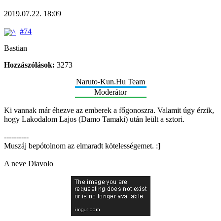
2019.07.22. 18:09
#74
Bastian
Hozzászólások:
3273
Naruto-Kun.Hu Team
Moderátor
Ki vannak már éhezve az emberek a főgonoszra. Valamit úgy érzik,
hogy Lakodalom Lajos (Damo Tamaki) után leült a sztori.
----------
Muszáj bepótolnom az elmaradt kötelességemet. :]
A neve Diavolo