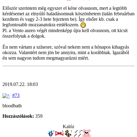
Először szerintem még egyszer el kéne olvasnom, mert a legtöbb
kérdésemet az elnyúló haladásomnak köszönhetem (talán februárban
kezdtem és vagy 2-3 hete fejeztem be). Így elsőre kb. csak a
legfontosabb mozzanatokra emlékszem.
Pl. a Vento aureo végét mindenképp újra kell olvasnom, ott kicsit
összefolytak a dolgok.
Én nem vártam a színesre, szóval nekem nem a hónapos kihagyás
okozza. Valamiért nem jön be annyira, mint a korábbiak. Igazából
én sem nagyon tudom megmagyarázni miért.
2019.07.22. 18:03
#73
bloodbath
Hozzászólások:
359
Kalóz