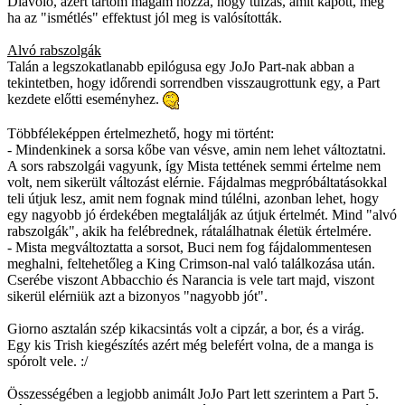
Diavolo, azért tartom magam hozzá, hogy túlzás, amit kapott, még
ha az "ismétlés" effektust jól meg is valósították.
Alvó rabszolgák
Talán a legszokatlanabb epilógusa egy JoJo Part-nak abban a
tekintetben, hogy időrendi sorrendben visszaugrottunk egy, a Part
kezdete előtti eseményhez.
Többféleképpen értelmezhető, hogy mi történt:
- Mindenkinek a sorsa kőbe van vésve, amin nem lehet változtatni.
A sors rabszolgái vagyunk, így Mista tettének semmi értelme nem
volt, nem sikerült változást elérnie. Fájdalmas megpróbáltatásokkal
teli útjuk lesz, amit nem fognak mind túlélni, azonban lehet, hogy
egy nagyobb jó érdekében megtalálják az útjuk értelmét. Mind "alvó
rabszolgák", akik ha felébrednek, rátalálhatnak életük értelmére.
- Mista megváltoztatta a sorsot, Buci nem fog fájdalommentesen
meghalni, feltehetőleg a King Crimson-nal való találkozása után.
Cserébe viszont Abbacchio és Narancia is vele tart majd, viszont
sikerül elérniük azt a bizonyos "nagyobb jót".
Giorno asztalán szép kikacsintás volt a cipzár, a bor, és a virág.
Egy kis Trish kiegészítés azért még belefért volna, de a manga is
spórolt vele. :/
Összességében a legjobb animált JoJo Part lett szerintem a Part 5.