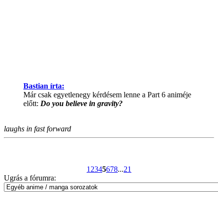
Bastian írta:
Már csak egyetlenegy kérdésem lenne a Part 6 animéje
előtt:
Do you believe in gravity?
laughs in fast forward
1
2
3
4
5
6
7
8
...
21
Ugrás a fórumra: