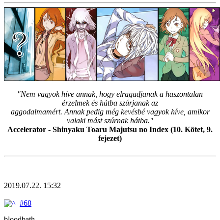
"Nem vagyok híve annak, hogy elragadjanak a haszontalan
érzelmek és hátba szúrjanak az
aggodalmamért. Annak pedig még kevésbé vagyok híve, amikor
valaki mást szúrnak hátba."
Accelerator - Shinyaku Toaru Majutsu no Index (10. Kötet, 9.
fejezet)
2019.07.22. 15:32
#68
bloodbath