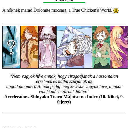
A nőknek marad Dolomite mocsara, a True Chicken's World.
"Nem vagyok híve annak, hogy elragadjanak a haszontalan
érzelmek és hátba szúrjanak az
aggodalmamért. Annak pedig még kevésbé vagyok híve, amikor
valaki mást szúrnak hátba."
Accelerator - Shinyaku Toaru Majutsu no Index (10. Kötet, 9.
fejezet)