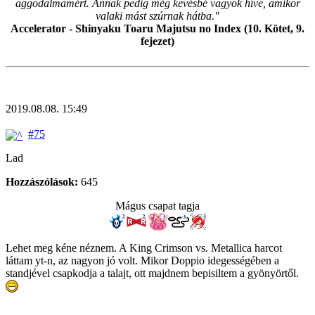
aggodalmamért. Annak pedig még kevésbé vagyok híve, amikor
valaki mást szúrnak hátba."
Accelerator - Shinyaku Toaru Majutsu no Index (10. Kötet, 9.
fejezet)
2019.08.08. 15:49
#75
Lad
Hozzászólások:
645
Mágus csapat tagja
Lehet meg kéne néznem. A King Crimson vs. Metallica harcot
láttam yt-n, az nagyon jó volt. Mikor Doppio idegességében a
standjével csapkodja a talajt, ott majdnem bepisiltem a gyönyörtől.