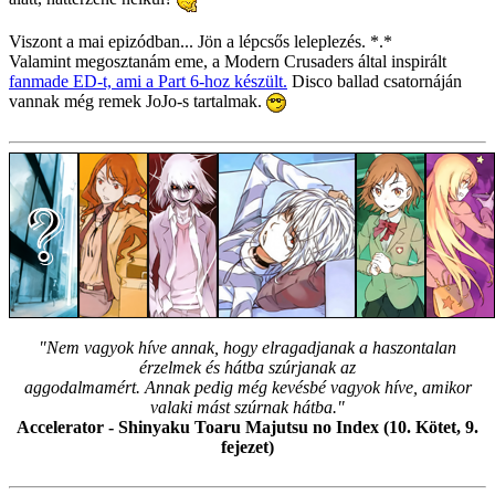
Viszont a mai epizódban... Jön a lépcsős leleplezés. *.*
Valamint megosztanám eme, a Modern Crusaders által inspirált
fanmade ED-t, ami a Part 6-hoz készült.
Disco ballad csatornáján
vannak még remek JoJo-s tartalmak.
"Nem vagyok híve annak, hogy elragadjanak a haszontalan
érzelmek és hátba szúrjanak az
aggodalmamért. Annak pedig még kevésbé vagyok híve, amikor
valaki mást szúrnak hátba."
Accelerator - Shinyaku Toaru Majutsu no Index (10. Kötet, 9.
fejezet)