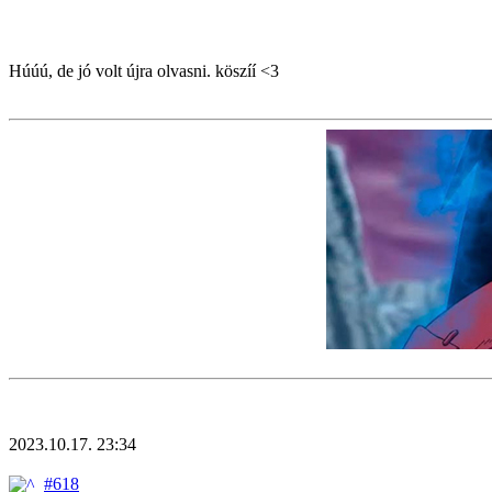
Húúú, de jó volt újra olvasni. köszíí <3
2023.10.17. 23:34
#618