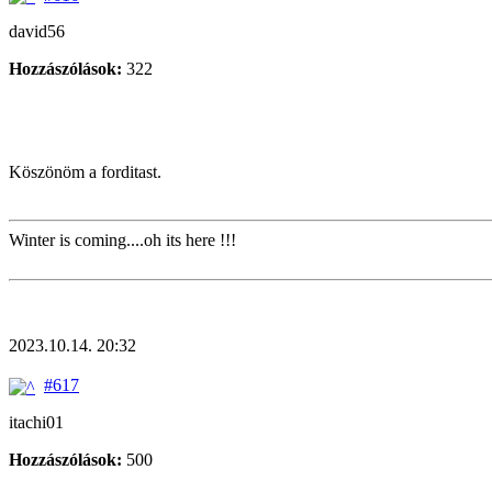
david56
Hozzászólások:
322
Köszönöm a forditast.
Winter is coming....oh its here !!!
2023.10.14. 20:32
#617
itachi01
Hozzászólások:
500