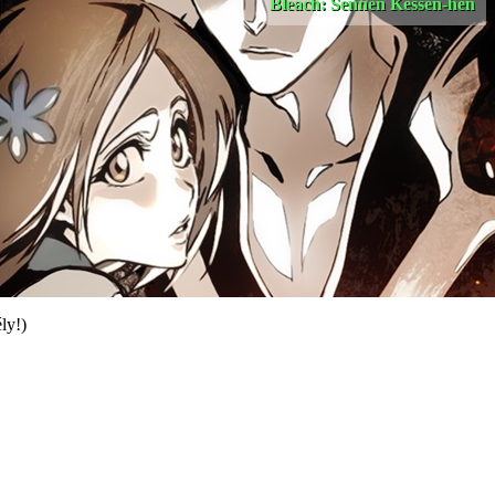
Bleach: Sennen Kessen-hen
ly!)