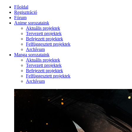
Főoldal
Regisztráció
Fórum
Anime sorozataink
Aktuális projektek
Tervezett projektek
Befejezett projektek
Felfüggesztett projektek
Archívum
Manga sorozataink
Aktuális projektek
Tervezett projektek
Befejezett projektek
Felfüggesztett projektek
Archívum