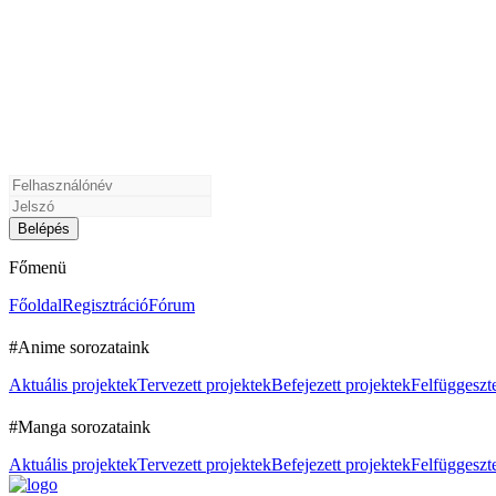
Főmenü
Főoldal
Regisztráció
Fórum
#Anime sorozataink
Aktuális projektek
Tervezett projektek
Befejezett projektek
Felfüggeszte
#Manga sorozataink
Aktuális projektek
Tervezett projektek
Befejezett projektek
Felfüggeszte