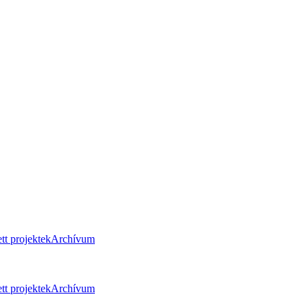
tt projektek
Archívum
tt projektek
Archívum