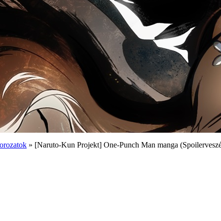
orozatok
» [Naruto-Kun Projekt] One-Punch Man manga (Spoilerveszé