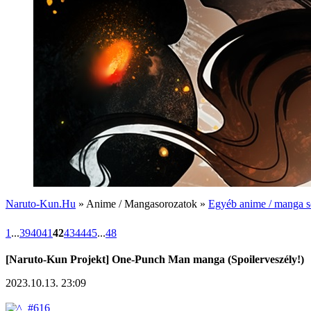
Naruto-Kun.Hu
» Anime / Mangasorozatok »
Egyéb anime / manga s
1
...
39
40
41
42
43
44
45
...
48
[Naruto-Kun Projekt] One-Punch Man manga (Spoilerveszély!)
2023.10.13. 23:09
#616