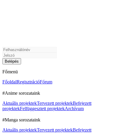
Főmenü
Főoldal
Regisztráció
Fórum
#Anime sorozataink
Aktuális projektek
Tervezett projektek
Befejezett
projektek
Felfüggesztett projektek
Archívum
#Manga sorozataink
Aktuális projektek
Tervezett projektek
Befejezett