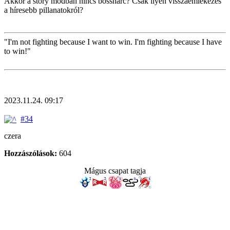
Akkor a story módban nincs bossharc? Csak ilyen visszaemlékezés
a híresebb pillanatokról?
"I'm not fighting because I want to win. I'm fighting because I have
to win!"
2023.11.24. 09:17
#34
czera
Hozzászólások:
604
Mágus csapat tagja