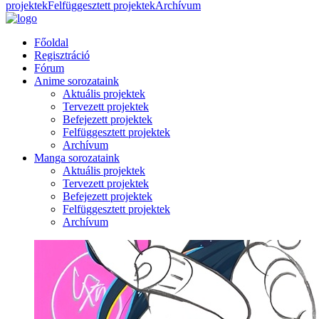
projektek
Felfüggesztett projektek
Archívum
Főoldal
Regisztráció
Fórum
Anime sorozataink
Aktuális projektek
Tervezett projektek
Befejezett projektek
Felfüggesztett projektek
Archívum
Manga sorozataink
Aktuális projektek
Tervezett projektek
Befejezett projektek
Felfüggesztett projektek
Archívum