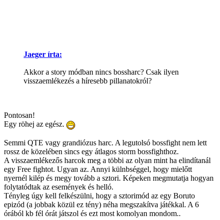
Jaeger írta:
Akkor a story módban nincs bossharc? Csak ilyen
visszaemlékezés a híresebb pillanatokról?
Pontosan!
Egy röhej az egész.
Semmi QTE vagy grandiózus harc. A legutolsó bossfight nem lett
rossz de közelében sincs egy átlagos storm bossfighthoz.
A visszaemlékezős harcok meg a többi az olyan mint ha elindítanál
egy Free fightot. Ugyan az. Annyi külnbséggel, hogy mielőtt
nyernél kilép és megy tovább a sztori. Képeken megmutatja hogyan
folytatódtak az események és helló.
Tényleg úgy kell felkészülni, hogy a sztorimód az egy Boruto
epizód (a jobbak közül ez tény) néha megszakítva játékkal. A 6
órából kb fél órát játszol és ezt most komolyan mondom..