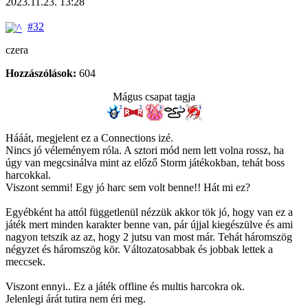
2023.11.23. 13:28
#32
czera
Hozzászólások:
604
Mágus csapat tagja
Hááát, megjelent ez a Connections izé.
Nincs jó véleményem róla. A sztori mód nem lett volna rossz, ha
úgy van megcsinálva mint az előző Storm játékokban, tehát boss
harcokkal.
Viszont semmi! Egy jó harc sem volt benne!! Hát mi ez?
Egyébként ha attól függetlenül nézzük akkor tök jó, hogy van ez a
játék mert minden karakter benne van, pár újjal kiegészülve és ami
nagyon tetszik az az, hogy 2 jutsu van most már. Tehát háromszög
négyzet és háromszög kör. Változatosabbak és jobbak lettek a
meccsek.
Viszont ennyi.. Ez a játék offline és multis harcokra ok.
Jelenlegi árát tutira nem éri meg.