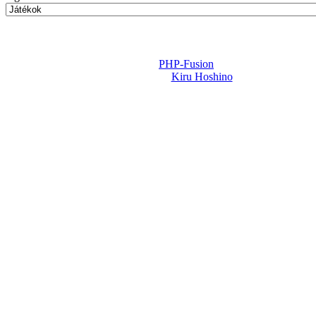
Powered by
PHP-Fusion
Design-t készítette:
Kiru Hoshino