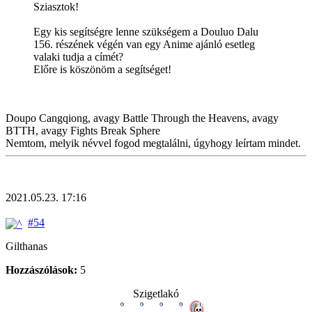
Sziasztok!
Egy kis segítségre lenne szükségem a Douluo Dalu
156. részének végén van egy Anime ajánló esetleg
valaki tudja a címét?
Előre is köszönöm a segítséget!
Doupo Cangqiong, avagy Battle Through the Heavens, avagy
BTTH, avagy Fights Break Sphere
Nemtom, melyik névvel fogod megtalálni, úgyhogy leírtam mindet.
2021.05.23. 17:16
#54
Gilthanas
Hozzászólások:
5
Szigetlakó