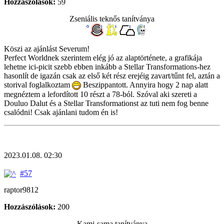
Hozzászólások:
59
Zseniális teknős tanítványa
Köszi az ajánlást Severum!
Perfect Worldnek szerintem elég jó az alaptörténete, a grafikája
lehetne ici-picit szebb ebben inkább a Stellar Transformations-hez
hasonlít de igazán csak az első két rész erejéig zavart/tűnt fel, aztán a
storival foglalkoztam
Beszippantott. Annyira hogy 2 nap alatt
megnéztem a lefordított 10 részt a 78-ból. Szóval aki szereti a
Douluo Dalut és a Stellar Transformationst az tuti nem fog benne
csalódni! Csak ajánlani tudom én is!
2023.01.08. 02:30
#57
raptor9812
Hozzászólások:
200
Kami-sama tanítványa