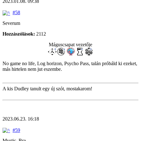
2023.01.08. 09:38
#58
Severum
Hozzászólások:
2112
Máguscsapat vezetője
No game no life, Log horizon, Psycho Pass, talán próbáld ki ezeket,
más hirtelen nem jut eszembe.
A kis Dudley tanult egy új szót, mostakarom!
2023.06.23. 16:18
#59
Mystic_Bra