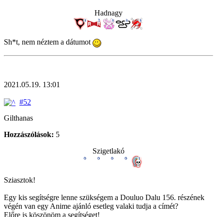
Hadnagy
Sh*t, nem néztem a dátumot
2021.05.19. 13:01
#52
Gilthanas
Hozzászólások:
5
Szigetlakó
Sziasztok!
Egy kis segítségre lenne szükségem a Douluo Dalu 156. részének
végén van egy Anime ajánló esetleg valaki tudja a címét?
Előre is köszönöm a segítséget!