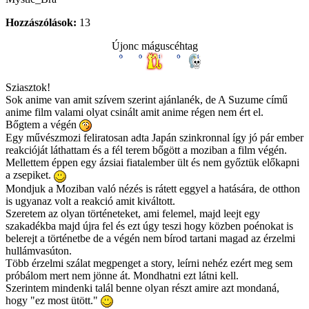
Hozzászólások:
13
Újonc máguscéhtag
Sziasztok!
Sok anime van amit szívem szerint ajánlanék, de A Suzume című
anime film valami olyat csinált amit anime régen nem ért el.
Bőgtem a végén
Egy művészmozi feliratosan adta Japán szinkronnal így jó pár ember
reakcióját láthattam és a fél terem bőgött a moziban a film végén.
Mellettem éppen egy ázsiai fiatalember ült és nem győztük előkapni
a zsepiket.
Mondjuk a Moziban való nézés is rátett eggyel a hatására, de otthon
is ugyanaz volt a reakció amit kiváltott.
Szeretem az olyan történeteket, ami felemel, majd leejt egy
szakadékba majd újra fel és ezt úgy teszi hogy közben poénokat is
belerejt a történetbe de a végén nem bírod tartani magad az érzelmi
hullámvasúton.
Több érzelmi szálat megpenget a story, leírni nehéz ezért meg sem
próbálom mert nem jönne át. Mondhatni ezt látni kell.
Szerintem mindenki talál benne olyan részt amire azt mondaná,
hogy "ez most ütött."