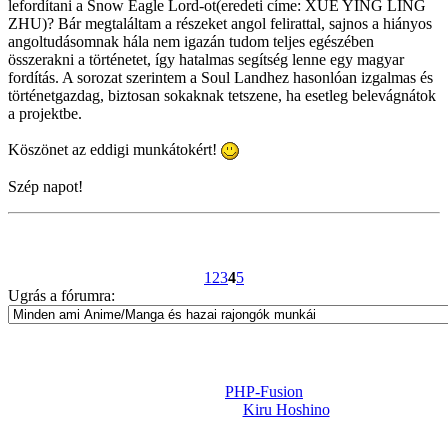
lefordítani a Snow Eagle Lord-ot(eredeti címe: XUE YING LING
ZHU)? Bár megtaláltam a részeket angol felirattal, sajnos a hiányos
angoltudásomnak hála nem igazán tudom teljes egészében
összerakni a történetet, így hatalmas segítség lenne egy magyar
fordítás. A sorozat szerintem a Soul Landhez hasonlóan izgalmas és
történetgazdag, biztosan sokaknak tetszene, ha esetleg belevágnátok
a projektbe.
Köszönet az eddigi munkátokért!
Szép napot!
1
2
3
4
5
Ugrás a fórumra:
Powered by
PHP-Fusion
Design-t készítette:
Kiru Hoshino