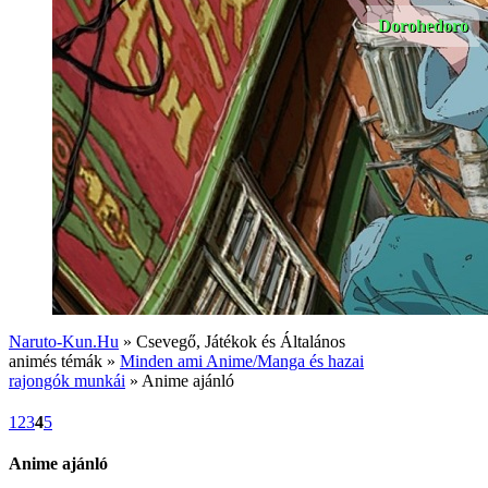
Dorohedoro
Naruto-Kun.Hu
» Csevegő, Játékok és Általános
animés témák »
Minden ami Anime/Manga és hazai
rajongók munkái
» Anime ajánló
1
2
3
4
5
Anime ajánló