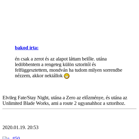
bakod írta:
én csak a zerot és az alapot láttam belőle. utána
ledöbbentem a rengeteg külön sztoritól és
felfüggesztettem, mondván ha tudom milyen sorrendbe
nézzem, akkor nekiállok
Elvileg Fate/Stay Night, utána a Zero az előzménye, és utána az
Unlimited Blade Works, ami a route 2 ugyanahhoz a sztorihoz.
2020.01.19. 20:53
#50