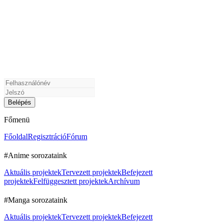
Főmenü
Főoldal
Regisztráció
Fórum
#Anime sorozataink
Aktuális projektek
Tervezett projektek
Befejezett
projektek
Felfüggesztett projektek
Archívum
#Manga sorozataink
Aktuális projektek
Tervezett projektek
Befejezett