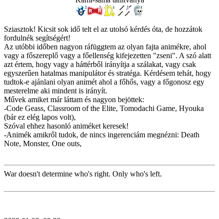
Sziasztok! Kicsit sok idő telt el az utolsó kérdés óta, de hozzátok
fordulnék segítségért!
Az utóbbi időben nagyon ráfüggtem az olyan fajta animékre, ahol
vagy a főszereplő vagy a főellenség kifejezetten "zseni". A szó alatt
azt értem, hogy vagy a háttérből irányítja a szálakat, vagy csak
egyszerűen hatalmas manipulátor és stratéga. Kérdésem tehát, hogy
tudtok-e ajánlani olyan animét ahol a főhős, vagy a főgonosz egy
mesterelme aki mindent is irányít.
Művek amiket már láttam és nagyon bejöttek:
-Code Geass, Classroom of the Elite, Tomodachi Game, Hyouka
(bár ez elég lapos volt),
Szóval ehhez hasonló animéket keresek!
-Animék amikről tudok, de nincs ingerenciám megnézni: Death
Note, Monster, One outs,
War doesn't determine who's right. Only who's left.