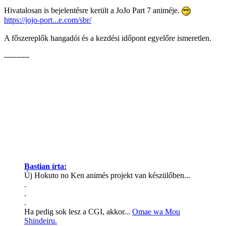
Hivatalosan is bejelentésre került a JoJo Part 7 animéje.
https://jojo-port...e.com/sbr/
A főszereplők hangadói és a kezdési időpont egyelőre ismeretlen.
----------
Bastian írta:
Új Hokuto no Ken animés projekt van készülőben...
.
.
.
Ha pedig sok lesz a CGI, akkor...
Omae wa Mou
Shindeiru.