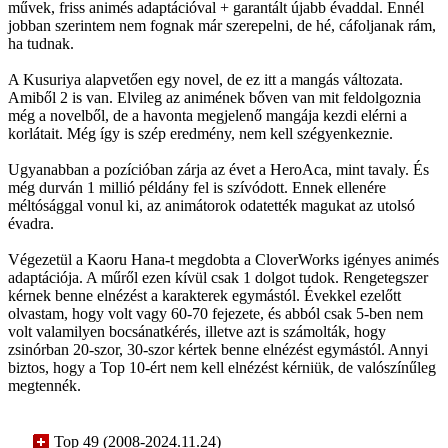
művek, friss animés adaptációval + garantált újabb évaddal. Ennél
jobban szerintem nem fognak már szerepelni, de hé, cáfoljanak rám,
ha tudnak.
A Kusuriya alapvetően egy novel, de ez itt a mangás változata.
Amiből 2 is van. Elvileg az animének bőven van mit feldolgoznia
még a novelből, de a havonta megjelenő mangája kezdi elérni a
korlátait. Még így is szép eredmény, nem kell szégyenkeznie.
Ugyanabban a pozícióban zárja az évet a HeroAca, mint tavaly. És
még durván 1 millió példány fel is szívódott. Ennek ellenére
méltósággal vonul ki, az animátorok odatették magukat az utolsó
évadra.
Végezetül a Kaoru Hana-t megdobta a CloverWorks igényes animés
adaptációja. A műről ezen kívül csak 1 dolgot tudok. Rengetegszer
kérnek benne elnézést a karakterek egymástól. Évekkel ezelőtt
olvastam, hogy volt vagy 60-70 fejezete, és abból csak 5-ben nem
volt valamilyen bocsánatkérés, illetve azt is számolták, hogy
zsinórban 20-szor, 30-szor kértek benne elnézést egymástól. Annyi
biztos, hogy a Top 10-ért nem kell elnézést kérniük, de valószínűleg
megtennék.
Top 49 (2008-2024.11.24)