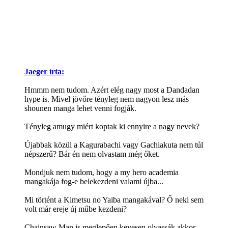
Jaeger írta:
Hmmm nem tudom. Azért elég nagy most a Dandadan
hype is. Mivel jövőre tényleg nem nagyon lesz más
shounen manga lehet venni fogják.
Tényleg amugy miért koptak ki ennyire a nagy nevek?
Újabbak közül a Kagurabachi vagy Gachiakuta nem túl
népszerű? Bár én nem olvastam még őket.
Mondjuk nem tudom, hogy a my hero academia
mangakája fog-e belekezdeni valami újba...
Mi történt a Kimetsu no Yaiba mangakával? Ő neki sem
volt már ereje új műbe kezdeni?
Chainsaw Man is meglepően kevesen olvassák akkor.