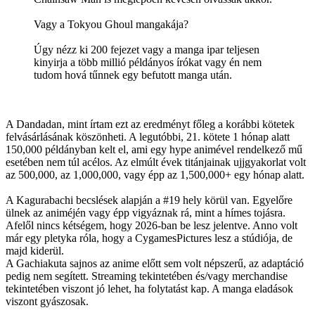
Vagy a Tokyou Ghoul mangakája?
Úgy nézz ki 200 fejezet vagy a manga ipar teljesen
kinyirja a több millió példányos írókat vagy én nem
tudom hová tűnnek egy befutott manga után.
A Dandadan, mint írtam ezt az eredményt főleg a korábbi kötetek
felvásárlásának köszönheti. A legutóbbi, 21. kötete 1 hónap alatt
150,000 példányban kelt el, ami egy hype animével rendelkező mű
esetében nem túl acélos. Az elmúlt évek titánjainak ujjgyakorlat volt
az 500,000, az 1,000,000, vagy épp az 1,500,000+ egy hónap alatt.
A Kagurabachi becslések alapján a #19 hely körül van. Egyelőre
ülnek az animéjén vagy épp vigyáznak rá, mint a hímes tojásra.
Afelől nincs kétségem, hogy 2026-ban be lesz jelentve. Anno volt
már egy pletyka róla, hogy a CygamesPictures lesz a stúdiója, de
majd kiderül.
A Gachiakuta sajnos az anime előtt sem volt népszerű, az adaptáció
pedig nem segített. Streaming tekintetében és/vagy merchandise
tekintetében viszont jó lehet, ha folytatást kap. A manga eladások
viszont gyászosak.