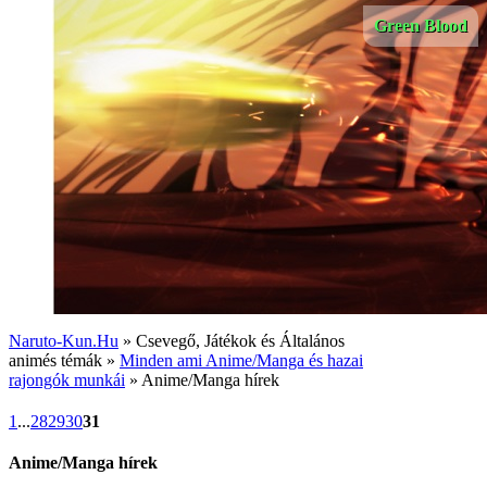
Green Blood
Naruto-Kun.Hu
» Csevegő, Játékok és Általános
animés témák »
Minden ami Anime/Manga és hazai
rajongók munkái
» Anime/Manga hírek
1
...
28
29
30
31
Anime/Manga hírek