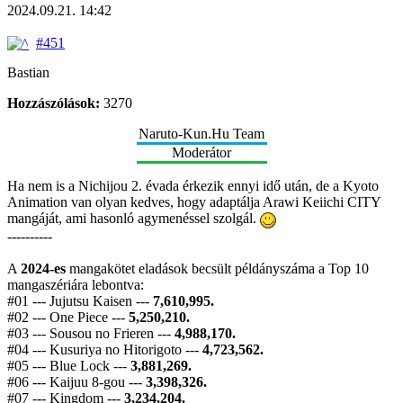
2024.09.21. 14:42
#451
Bastian
Hozzászólások:
3270
Naruto-Kun.Hu Team
Moderátor
Ha nem is a Nichijou 2. évada érkezik ennyi idő után, de a Kyoto
Animation van olyan kedves, hogy adaptálja Arawi Keiichi CITY
mangáját, ami hasonló agymenéssel szolgál.
----------
A
2024-es
mangakötet eladások becsült példányszáma a Top 10
mangaszériára lebontva:
#01 --- Jujutsu Kaisen ---
7,610,995.
#02 --- One Piece ---
5,250,210.
#03 --- Sousou no Frieren ---
4,988,170.
#04 --- Kusuriya no Hitorigoto ---
4,723,562.
#05 --- Blue Lock ---
3,881,269.
#06 --- Kaijuu 8-gou ---
3,398,326.
#07 --- Kingdom ---
3,234,204.