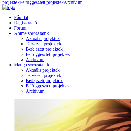
projektek
Felfüggesztett projektek
Archívum
Főoldal
Regisztráció
Fórum
Anime sorozataink
Aktuális projektek
Tervezett projektek
Befejezett projektek
Felfüggesztett projektek
Archívum
Manga sorozataink
Aktuális projektek
Tervezett projektek
Befejezett projektek
Felfüggesztett projektek
Archívum