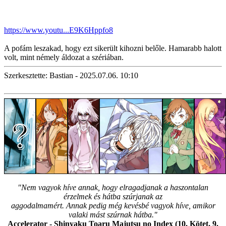
https://www.youtu...E9K6Hppfo8
A pofám leszakad, hogy ezt sikerült kihozni belőle. Hamarabb halott
volt, mint némely áldozat a szériában.
Szerkesztette: Bastian - 2025.07.06. 10:10
"Nem vagyok híve annak, hogy elragadjanak a haszontalan
érzelmek és hátba szúrjanak az
aggodalmamért. Annak pedig még kevésbé vagyok híve, amikor
valaki mást szúrnak hátba."
Accelerator - Shinyaku Toaru Majutsu no Index (10. Kötet, 9.