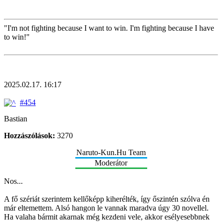
"I'm not fighting because I want to win. I'm fighting because I have
to win!"
2025.02.17. 16:17
#454
Bastian
Hozzászólások:
3270
Naruto-Kun.Hu Team
Moderátor
Nos...
A fő szériát szerintem kellőképp kiherélték, így őszintén szólva én
már eltemettem. Alsó hangon le vannak maradva úgy 30 novellel.
Ha valaha bármit akarnak még kezdeni vele, akkor esélyesebbnek