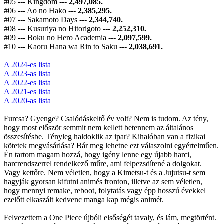
#05 --- Kingdom ---
2,497,085.
#06 --- Ao no Hako ---
2,385,295.
#07 --- Sakamoto Days ---
2,344,740.
#08 --- Kusuriya no Hitorigoto ---
2,252,310.
#09 --- Boku no Hero Academia ---
2,097,599.
#10 --- Kaoru Hana wa Rin to Saku ---
2,038,691.
A 2024-es lista
A 2023-as lista
A 2022-es lista
A 2021-es lista
A 2020-as lista
Furcsa? Gyenge? Csalódáskeltő év volt? Nem is tudom. Az tény,
hogy most először semmit nem kellett betennem az általános
összesítésbe. Tényleg haldoklik az ipar? Kihalóban van a fizikai
kötetek megvásárlása? Bár meg lehetne ezt válaszolni egyértelműen.
Én tartom magam hozzá, hogy igény lenne egy újabb harci,
harcrendszerrel rendelkező műre, ami felpezsdítené a dolgokat.
Vagy kettőre. Nem véletlen, hogy a Kimetsu-t és a Jujutsu-t sem
hagyják gyorsan kifutni animés fronton, illetve az sem véletlen,
hogy mennyi remake, reboot, folytatás vagy épp hosszú évekkel
ezelőtt elkaszált kedvenc manga kap mégis animét.
Felvezettem a One Piece újbóli elsőségét tavaly, és lám, megtörtént.