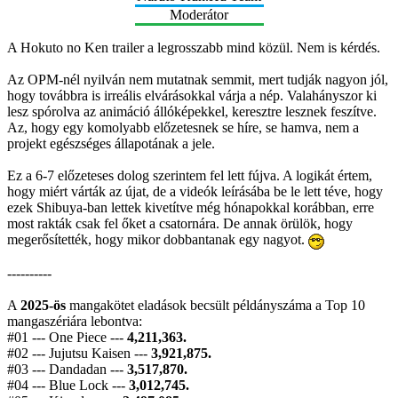
Moderátor
A Hokuto no Ken trailer a legrosszabb mind közül. Nem is kérdés.
Az OPM-nél nyilván nem mutatnak semmit, mert tudják nagyon jól,
hogy továbbra is irreális elvárásokkal várja a nép. Valahányszor ki
lesz spórolva az animáció állóképekkel, keresztre lesznek feszítve.
Az, hogy egy komolyabb előzetesnek se híre, se hamva, nem a
projekt egészséges állapotának a jele.
Ez a 6-7 előzeteses dolog szerintem fel lett fújva. A logikát értem,
hogy miért várták az újat, de a videók leírásába be le lett téve, hogy
ezek Shibuya-ban lettek kivetítve még hónapokkal korábban, erre
most rakták csak fel őket a csatornára. De annak örülök, hogy
megerősítették, hogy mikor dobbantanak egy nagyot.
----------
A
2025-ös
mangakötet eladások becsült példányszáma a Top 10
mangaszériára lebontva:
#01 --- One Piece ---
4,211,363.
#02 --- Jujutsu Kaisen ---
3,921,875.
#03 --- Dandadan ---
3,517,870.
#04 --- Blue Lock ---
3,012,745.