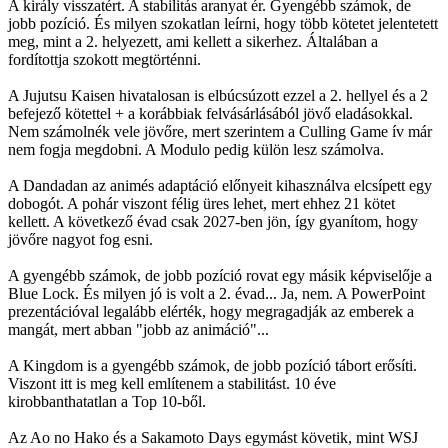
A király visszatért. A stabilitás aranyat ér. Gyengébb számok, de
jobb pozíció. És milyen szokatlan leírni, hogy több kötetet jelentetett
meg, mint a 2. helyezett, ami kellett a sikerhez. Általában a
fordítottja szokott megtörténni.
A Jujutsu Kaisen hivatalosan is elbúcsúzott ezzel a 2. hellyel és a 2
befejező kötettel + a korábbiak felvásárlásából jövő eladásokkal.
Nem számolnék vele jövőre, mert szerintem a Culling Game ív már
nem fogja megdobni. A Modulo pedig külön lesz számolva.
A Dandadan az animés adaptáció előnyeit kihasználva elcsípett egy
dobogót. A pohár viszont félig üres lehet, mert ehhez 21 kötet
kellett. A következő évad csak 2027-ben jön, így gyanítom, hogy
jövőre nagyot fog esni.
A gyengébb számok, de jobb pozíció rovat egy másik képviselője a
Blue Lock. És milyen jó is volt a 2. évad... Ja, nem. A PowerPoint
prezentációval legalább elérték, hogy megragadják az emberek a
mangát, mert abban "jobb az animáció"...
A Kingdom is a gyengébb számok, de jobb pozíció tábort erősíti.
Viszont itt is meg kell említenem a stabilitást. 10 éve
kirobbanthatatlan a Top 10-ből.
Az Ao no Hako és a Sakamoto Days egymást követik, mint WSJ