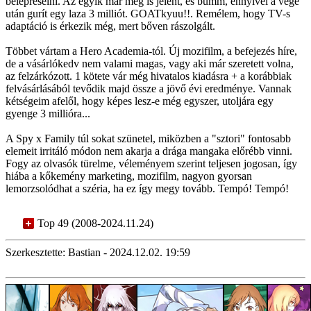
belepréselni. Az egyik már meg is jelent, és bumm, ennyivel a vége
után gurít egy laza 3 milliót. GOATkyuu!!. Remélem, hogy TV-s
adaptáció is érkezik még, mert bőven rászolgált.
Többet vártam a Hero Academia-tól. Új mozifilm, a befejezés híre,
de a vásárlókedv nem valami magas, vagy aki már szeretett volna,
az felzárkózott. 1 kötete vár még hivatalos kiadásra + a korábbiak
felvásárlásából tevődik majd össze a jövő évi eredménye. Vannak
kétségeim afelől, hogy képes lesz-e még egyszer, utoljára egy
gyenge 3 millióra...
A Spy x Family túl sokat szünetel, miközben a "sztori" fontosabb
elemeit irritáló módon nem akarja a drága mangaka előrébb vinni.
Fogy az olvasók türelme, véleményem szerint teljesen jogosan, így
hiába a kőkemény marketing, mozifilm, nagyon gyorsan
lemorzsolódhat a széria, ha ez így megy tovább. Tempó! Tempó!
Top 49 (2008-2024.11.24)
Szerkesztette: Bastian - 2024.12.02. 19:59