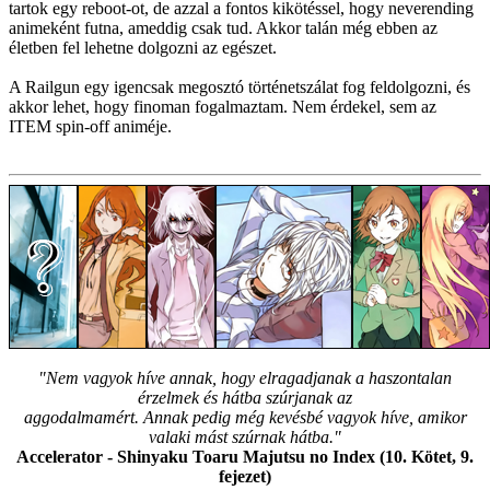
tartok egy reboot-ot, de azzal a fontos kikötéssel, hogy neverending
animeként futna, ameddig csak tud. Akkor talán még ebben az
életben fel lehetne dolgozni az egészet.
A Railgun egy igencsak megosztó történetszálat fog feldolgozni, és
akkor lehet, hogy finoman fogalmaztam. Nem érdekel, sem az
ITEM spin-off animéje.
"Nem vagyok híve annak, hogy elragadjanak a haszontalan
érzelmek és hátba szúrjanak az
aggodalmamért. Annak pedig még kevésbé vagyok híve, amikor
valaki mást szúrnak hátba."
Accelerator - Shinyaku Toaru Majutsu no Index (10. Kötet, 9.
fejezet)