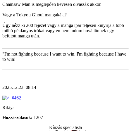
Chainsaw Man is meglepően kevesen olvassák akkor.
Vagy a Tokyou Ghoul mangakája?
Úgy nézz ki 200 fejezet vagy a manga ipar teljesen kinyirja a több
millió példányos írókat vagy én nem tudom hová tűnnek egy
befutott manga után.
"I'm not fighting because I want to win. I'm fighting because I have
to win!"
2025.12.23. 08:14
#462
Rikiya
Hozzászólások:
1207
Kínzás specialista