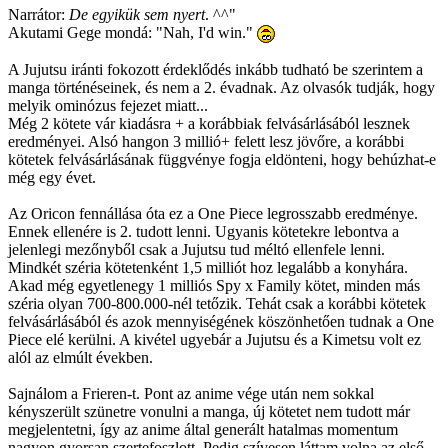
Narrátor:
De egyikük sem nyert
. ^^"
Akutami Gege mondá: "Nah, I'd win."
A Jujutsu iránti fokozott érdeklődés inkább tudható be szerintem a
manga történéseinek, és nem a 2. évadnak. Az olvasók tudják, hogy
melyik ominózus fejezet miatt...
Még 2 kötete vár kiadásra + a korábbiak felvásárlásából lesznek
eredményei. Alsó hangon 3 millió+ felett lesz jövőre, a korábbi
kötetek felvásárlásának függvénye fogja eldönteni, hogy behúzhat-e
még egy évet.
Az Oricon fennállása óta ez a One Piece legrosszabb eredménye.
Ennek ellenére is 2. tudott lenni. Ugyanis kötetekre lebontva a
jelenlegi mezőnyből csak a Jujutsu tud méltó ellenfele lenni.
Mindkét széria kötetenként 1,5 milliót hoz legalább a konyhára.
Akad még egyetlenegy 1 milliós Spy x Family kötet, minden más
széria olyan 700-800.000-nél tetőzik. Tehát csak a korábbi kötetek
felvásárlásából és azok mennyiségének köszönhetően tudnak a One
Piece elé kerülni. A kivétel ugyebár a Jujutsu és a Kimetsu volt ez
alól az elmúlt években.
Sajnálom a Frieren-t. Pont az anime vége után nem sokkal
kényszerült szünetre vonulni a manga, új kötetet nem tudott már
megjelentetni, így az anime által generált hatalmas momentum
nagyon gyorsan szertefoszlott. Pedig szívesen láttam volna az első