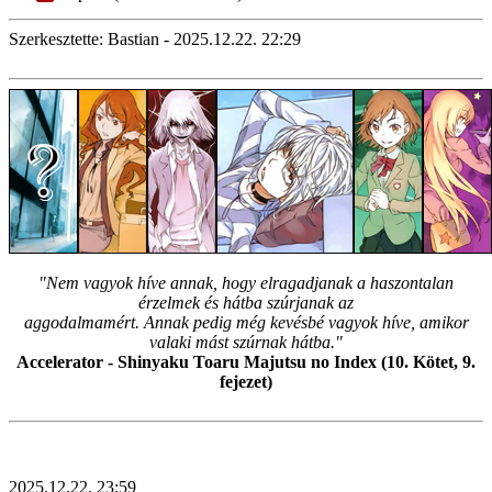
Szerkesztette: Bastian - 2025.12.22. 22:29
"Nem vagyok híve annak, hogy elragadjanak a haszontalan
érzelmek és hátba szúrjanak az
aggodalmamért. Annak pedig még kevésbé vagyok híve, amikor
valaki mást szúrnak hátba."
Accelerator - Shinyaku Toaru Majutsu no Index (10. Kötet, 9.
fejezet)
2025.12.22. 23:59