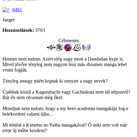
#461
Jaeger
Hozzászólások:
3763
Céhmester
Hmmm nem tudom. Azért elég nagy most a Dandadan hype is.
Mivel jövőre tényleg nem nagyon lesz más shounen manga lehet
venni fogják.
Tényleg amugy miért koptak ki ennyire a nagy nevek?
Újabbak közül a Kagurabachi vagy Gachiakuta nem túl népszerű?
Bár én nem olvastam még őket.
Mondjuk nem tudom, hogy a my hero academia mangakája fog-e
belekezdeni valami újba...
Mi történt a Kimetsu no Yaiba mangakával? Ő neki sem volt már
ereje új műbe kezdeni?