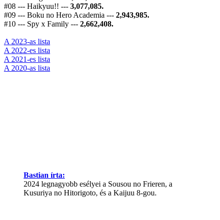
#08 --- Haikyuu!! ---
3,077,085.
#09 --- Boku no Hero Academia ---
2,943,985.
#10 --- Spy x Family ---
2,662,408.
A 2023-as lista
A 2022-es lista
A 2021-es lista
A 2020-as lista
Bastian írta:
2024 legnagyobb esélyei a Sousou no Frieren, a
Kusuriya no Hitorigoto, és a Kaijuu 8-gou.