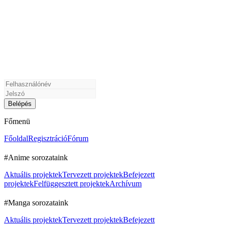
Főmenü
Főoldal
Regisztráció
Fórum
#Anime sorozataink
Aktuális projektek
Tervezett projektek
Befejezett
projektek
Felfüggesztett projektek
Archívum
#Manga sorozataink
Aktuális projektek
Tervezett projektek
Befejezett