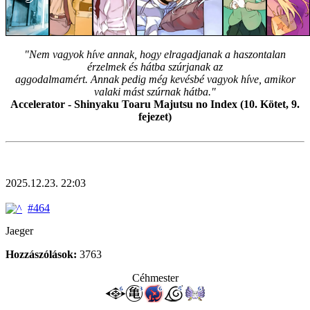
"Nem vagyok híve annak, hogy elragadjanak a haszontalan
érzelmek és hátba szúrjanak az
aggodalmamért. Annak pedig még kevésbé vagyok híve, amikor
valaki mást szúrnak hátba."
Accelerator - Shinyaku Toaru Majutsu no Index (10. Kötet, 9.
fejezet)
2025.12.23. 22:03
#464
Jaeger
Hozzászólások:
3763
Céhmester