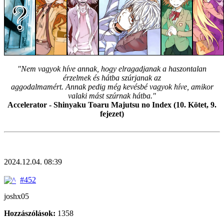
"Nem vagyok híve annak, hogy elragadjanak a haszontalan
érzelmek és hátba szúrjanak az
aggodalmamért. Annak pedig még kevésbé vagyok híve, amikor
valaki mást szúrnak hátba."
Accelerator - Shinyaku Toaru Majutsu no Index (10. Kötet, 9.
fejezet)
2024.12.04. 08:39
#452
joshx05
Hozzászólások:
1358