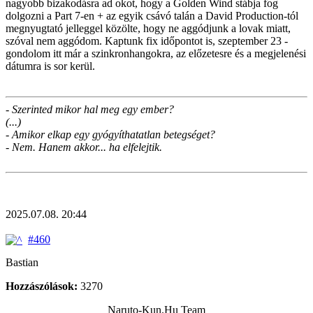
nagyobb bizakodásra ad okot, hogy a Golden Wind stábja fog
dolgozni a Part 7-en + az egyik csávó talán a David Production-tól
megnyugtató jelleggel közölte, hogy ne aggódjunk a lovak miatt,
szóval nem aggódom. Kaptunk fix időpontot is, szeptember 23 -
gondolom itt már a szinkronhangokra, az előzetesre és a megjelenési
dátumra is sor kerül.
- Szerinted mikor hal meg egy ember?
(...)
- Amikor elkap egy gyógyíthatatlan betegséget?
- Nem. Hanem akkor... ha elfelejtik.
2025.07.08. 20:44
#460
Bastian
Hozzászólások:
3270
Naruto-Kun.Hu Team