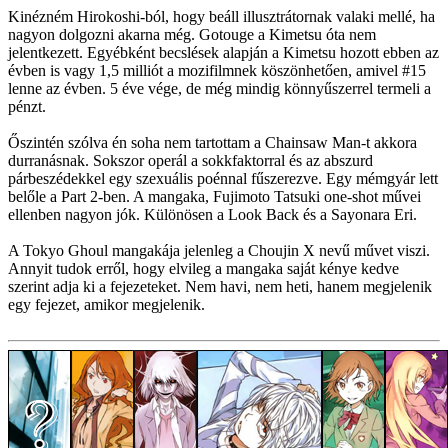
Kinézném Hirokoshi-ból, hogy beáll illusztrátornak valaki mellé, ha
nagyon dolgozni akarna még. Gotouge a Kimetsu óta nem
jelentkezett. Egyébként becslések alapján a Kimetsu hozott ebben az
évben is vagy 1,5 milliót a mozifilmnek köszönhetően, amivel #15
lenne az évben. 5 éve vége, de még mindig könnyűszerrel termeli a
pénzt.
Őszintén szólva én soha nem tartottam a Chainsaw Man-t akkora
durranásnak. Sokszor operál a sokkfaktorral és az abszurd
párbeszédekkel egy szexuális poénnal fűszerezve. Egy mémgyár lett
belőle a Part 2-ben. A mangaka, Fujimoto Tatsuki one-shot művei
ellenben nagyon jók. Különösen a Look Back és a Sayonara Eri.
A Tokyo Ghoul mangakája jelenleg a Choujin X nevű művet viszi.
Annyit tudok erről, hogy elvileg a mangaka saját kénye kedve
szerint adja ki a fejezeteket. Nem havi, nem heti, hanem megjelenik
egy fejezet, amikor megjelenik.