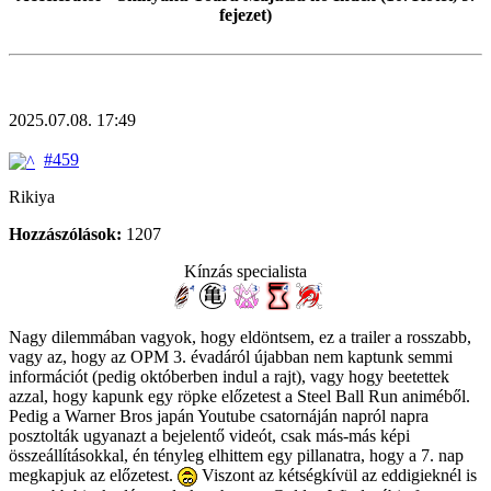
fejezet)
2025.07.08. 17:49
#459
Rikiya
Hozzászólások:
1207
Kínzás specialista
Nagy dilemmában vagyok, hogy eldöntsem, ez a trailer a rosszabb,
vagy az, hogy az OPM 3. évadáról újabban nem kaptunk semmi
információt (pedig októberben indul a rajt), vagy hogy beetettek
azzal, hogy kapunk egy röpke előzetest a Steel Ball Run animéből.
Pedig a Warner Bros japán Youtube csatornáján napról napra
posztolták ugyanazt a bejelentő videót, csak más-más képi
összeállításokkal, én tényleg elhittem egy pillanatra, hogy a 7. nap
megkapjuk az előzetest.
Viszont az kétségkívül az eddigieknél is