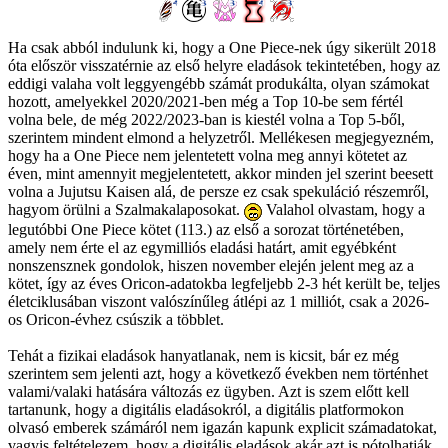
Ha csak abból indulunk ki, hogy a One Piece-nek úgy sikerült 2018
óta először visszatérnie az első helyre eladások tekintetében, hogy az
eddigi valaha volt leggyengébb számát produkálta, olyan számokat
hozott, amelyekkel 2020/2021-ben még a Top 10-be sem fértél
volna bele, de még 2022/2023-ban is kiestél volna a Top 5-ből,
szerintem mindent elmond a helyzetről. Mellékesen megjegyezném,
hogy ha a One Piece nem jelentetett volna meg annyi kötetet az
éven, mint amennyit megjelentetett, akkor minden jel szerint beesett
volna a Jujutsu Kaisen alá, de persze ez csak spekuláció részemről,
hagyom örülni a Szalmakalaposokat.
Valahol olvastam, hogy a
legutóbbi One Piece kötet (113.) az első a sorozat történetében,
amely nem érte el az egymilliós eladási határt, amit egyébként
nonszensznek gondolok, hiszen november elején jelent meg az a
kötet, így az éves Oricon-adatokba legfeljebb 2-3 hét került be, teljes
életciklusában viszont valószínűleg átlépi az 1 milliót, csak a 2026-
os Oricon-évhez csúszik a többlet.
Tehát a fizikai eladások hanyatlanak, nem is kicsit, bár ez még
szerintem sem jelenti azt, hogy a következő években nem történhet
valami/valaki hatására változás ez ügyben. Azt is szem előtt kell
tartanunk, hogy a digitális eladásokról, a digitális platformokon
olvasó emberek számáról nem igazán kapunk explicit számadatokat,
vagyis feltételezem, hogy a digitális eladások akár azt is pótolhatják,