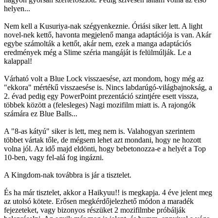
helyen...
Nem kell a Kusuriya-nak szégyenkeznie. Óriási siker lett. A light
novel-nek kettő, havonta megjelenő manga adaptációja is van. Akár
egybe számolták a kettőt, akár nem, ezek a manga adaptációs
eredmények még a Slime széria mangáját is felülmúlják. Le a
kalappal!
Várható volt a Blue Lock visszaesése, azt mondom, hogy még az
"ekkora" mértékű visszaesése is. Nincs labdarúgó-világbajnokság, a
2. évad pedig egy PowerPoint prezentáció szintjére esett vissza,
többek között a (felesleges) Nagi mozifilm miatt is. A rajongók
számára ez Blue Balls...
A "8-as kátyú" siker is lett, meg nem is. Valahogyan szerintem
többet vártak tőle, de mégsem lehet azt mondani, hogy ne hozott
volna jól. Az idő majd eldönti, hogy bebetonozza-e a helyét a Top
10-ben, vagy fel-alá fog ingázni.
A Kingdom-nak továbbra is jár a tisztelet.
És ha már tisztelet, akkor a Haikyuu!! is megkapja. 4 éve jelent meg
az utolsó kötete. Erősen megkérdőjelezhető módon a maradék
fejezeteket, vagy bizonyos részüket 2 mozifilmbe próbálják