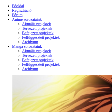
Főoldal
Regisztráció
Fórum
Anime sorozataink
Aktuális projektek
Tervezett projektek
Befejezett projektek
Felfüggesztett projektek
Archívum
Manga sorozataink
Aktuális projektek
Tervezett projektek
Befejezett projektek
Felfüggesztett projektek
Archívum