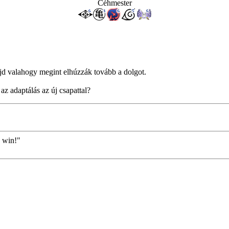
Céhmester
jd valahogy megint elhúzzák tovább a dolgot.
az adaptálás az új csapattal?
o win!"