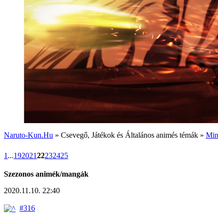
Naruto-Kun.Hu
» Csevegő, Játékok és Általános animés témák »
Min
1
...
19
20
21
22
23
24
25
Szezonos animék/mangák
2020.11.10. 22:40
#316