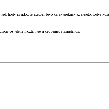
ted, hogy az adott fejezetben lévő karaktereknek az elejétől fogva köz
a bizonyos jelenet hozta meg a kedvemet a mangához.