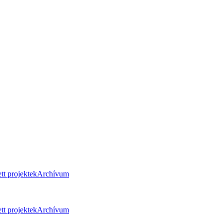
tt projektek
Archívum
tt projektek
Archívum