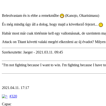
Beleolvastam én is ebbe a remekműbe
(Kanojo, Okarisimasu)
És még mindig úgy áll a dolog, hogy majd a következő fejezet...
Habár most már csak történnie kell egy vallomásnak, de szerintem ma
Attack on Titant követti valaki megéri elkezdeni az új évadot? Milyen 
Szerkesztette: Jaeger - 2021.03.11. 09:45
"I'm not fighting because I want to win. I'm fighting because I have t
2021.04.11. 17:17
#320
Capac