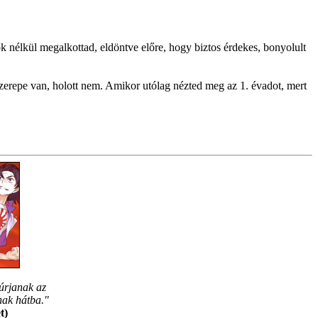
ok nélkül megalkottad, eldöntve előre, hogy biztos érdekes, bonyolult
szerepe van, holott nem. Amikor utólag nézted meg az 1. évadot, mert
úrjanak az
nak hátba."
t)