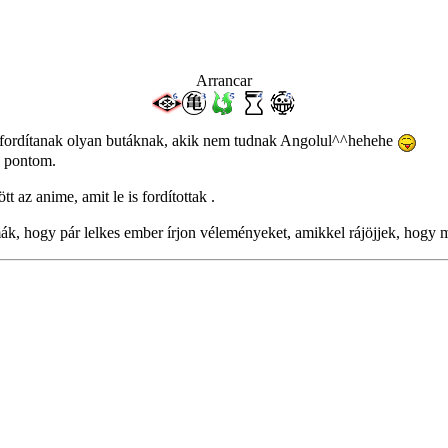
Arrancar
k lefordítanak olyan butáknak, akik nem tudnak Angolul^^hehehe
ó pontom.
 az anime, amit le is fordítottak .
mák, hogy pár lelkes ember írjon véleményeket, amikkel rájöjjek, hogy m