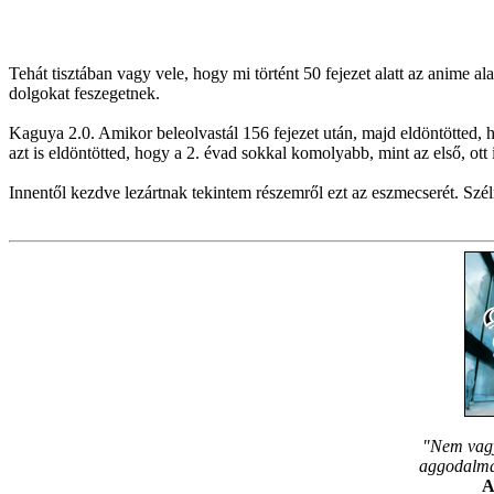
Tehát tisztában vagy vele, hogy mi történt 50 fejezet alatt az anime a
dolgokat feszegetnek.
Kaguya 2.0. Amikor beleolvastál 156 fejezet után, majd eldöntötted, h
azt is eldöntötted, hogy a 2. évad sokkal komolyabb, mint az első, ott i
Innentől kezdve lezártnak tekintem részemről ezt az eszmecserét. Sz
"Nem vagy
aggodalmam
A