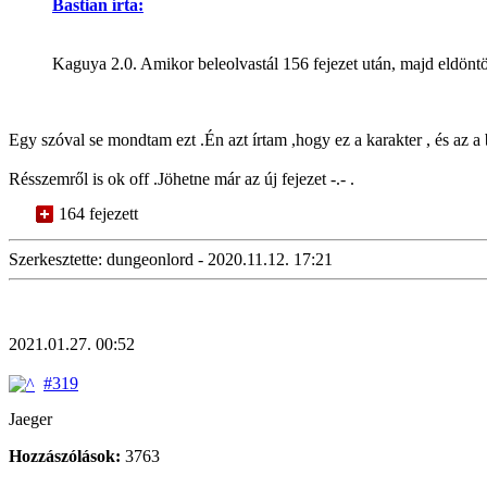
Bastian írta:
Kaguya 2.0. Amikor beleolvastál 156 fejezet után, majd eldöntöt
Egy szóval se mondtam ezt .Én azt írtam ,hogy ez a karakter , és az 
Résszemről is ok off .Jöhetne már az új fejezet -.- .
164 fejezett
Szerkesztette: dungeonlord - 2020.11.12. 17:21
2021.01.27. 00:52
#319
Jaeger
Hozzászólások:
3763