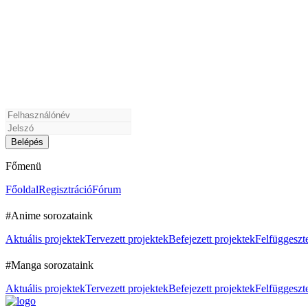
Főmenü
Főoldal
Regisztráció
Fórum
#Anime sorozataink
Aktuális projektek
Tervezett projektek
Befejezett projektek
Felfüggeszte
#Manga sorozataink
Aktuális projektek
Tervezett projektek
Befejezett projektek
Felfüggeszte