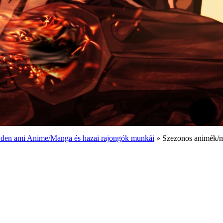
den ami Anime/Manga és hazai rajongók munkái
» Szezonos animék/