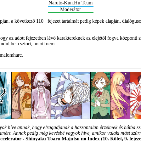
Naruto-Kun.Hu Team
Moderátor
lapján, a következő 110+ fejezet tartalmát pedig képek alapján, dialógus
ogy az adott fejezetben lévő karaktereknek az elejétől fogva központi 
ndul be a sztori, holott nem.
élmalomharc.
ok híve annak, hogy elragadjanak a haszontalan érzelmek és hátba sz
ért. Annak pedig még kevésbé vagyok híve, amikor valaki mást szúr
ccelerator - Shinyaku Toaru Majutsu no Index (10. Kötet, 9. fejeze