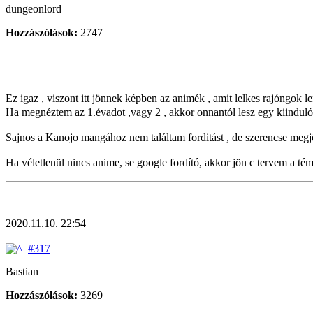
dungeonlord
Hozzászólások:
2747
Ez igaz , viszont itt jönnek képben az animék , amit lelkes rajóngo
Ha megnéztem az 1.évadot ,vagy 2 , akkor onnantól lesz egy kiindul
Sajnos a Kanojo mangához nem találtam forditást , de szerencse megjött
Ha véletlenül nincs anime, se google fordító, akkor jön c tervem a té
2020.11.10. 22:54
#317
Bastian
Hozzászólások:
3269