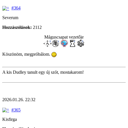
#364
Severum
Hozzászólások:
2112
Máguscsapat vezetője
Köszönöm, megpróbálom.
A kis Dudley tanult egy új szót, mostakarom!
2026.01.26. 22:32
#365
Kisfirga