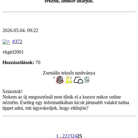
érkezik, amikor akarjuk.
2026.05.04. 09:22
#372
vkgirl2001
Hozzászólások:
70
Zseniális teknős tanítványa
Sziasztok!
Nekem az új megosztónál nem tűnik el a kurzor mikor online
nézném. Esetleg egy informatikában kicsit jártasabb valakit tudna
tippet adni, mit ügyeskedjek, hogy eltűnjön?
1
...
22
23
24
25