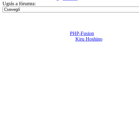
Ugrás a fórumra:
Powered by
PHP-Fusion
Design-t készítette:
Kiru Hoshino