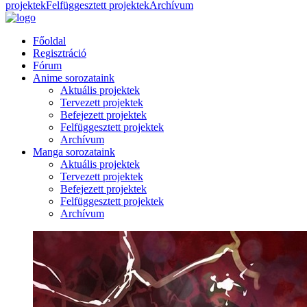
projektek
Felfüggesztett projektek
Archívum
Főoldal
Regisztráció
Fórum
Anime sorozataink
Aktuális projektek
Tervezett projektek
Befejezett projektek
Felfüggesztett projektek
Archívum
Manga sorozataink
Aktuális projektek
Tervezett projektek
Befejezett projektek
Felfüggesztett projektek
Archívum