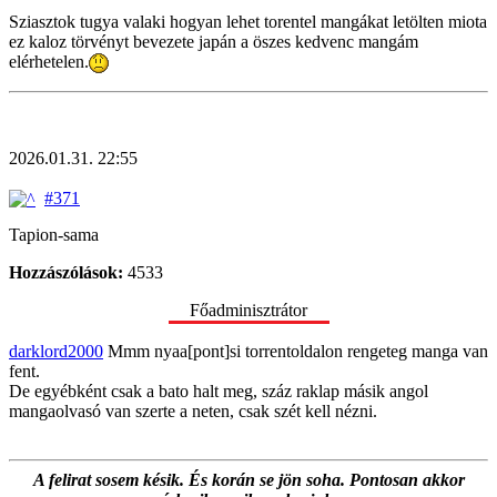
Sziasztok tugya valaki hogyan lehet torentel mangákat letölten miota
ez kaloz törvényt bevezete japán a öszes kedvenc mangám
elérhetelen.
2026.01.31. 22:55
#371
Tapion-sama
Hozzászólások:
4533
Főadminisztrátor
darklord2000
Mmm nyaa[pont]si torrentoldalon rengeteg manga van
fent.
De egyébként csak a bato halt meg, száz raklap másik angol
mangaolvasó van szerte a neten, csak szét kell nézni.
A felirat sosem késik. És korán se jön soha. Pontosan akkor