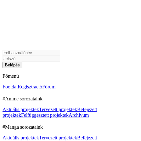
Főmenü
Főoldal
Regisztráció
Fórum
#Anime sorozataink
Aktuális projektek
Tervezett projektek
Befejezett
projektek
Felfüggesztett projektek
Archívum
#Manga sorozataink
Aktuális projektek
Tervezett projektek
Befejezett