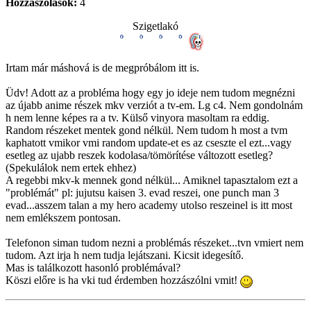
Hozzászólások:
4
Szigetlakó
Irtam már máshová is de megpróbálom itt is.
Üdv! Adott az a probléma hogy egy jo ideje nem tudom megnézni
az újabb anime részek mkv verziót a tv-em. Lg c4. Nem gondolnám
h nem lenne képes ra a tv. Külső vinyora masoltam ra eddig.
Random részeket mentek gond nélkül. Nem tudom h most a tvm
kaphatott vmikor vmi random update-et es az cseszte el ezt...vagy
esetleg az ujabb reszek kodolasa/tömörítése változott esetleg?
(Spekulálok nem ertek ehhez)
A regebbi mkv-k mennek gond nélkül... Amiknel tapasztalom ezt a
"problémát" pl: jujutsu kaisen 3. evad reszei, one punch man 3
evad...asszem talan a my hero academy utolso reszeinel is itt most
nem emlékszem pontosan.
Telefonon siman tudom nezni a problémás részeket...tvn vmiert nem
tudom. Azt irja h nem tudja lejátszani. Kicsit idegesítő.
Mas is találkozott hasonló problémával?
Köszi előre is ha vki tud érdemben hozzászólni vmit!