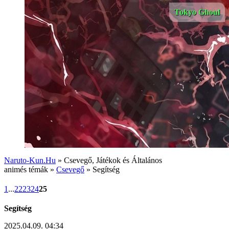
Tokyo Ghoul
Naruto-Kun.Hu
» Csevegő, Játékok és Általános
animés témák »
Csevegő
» Segítség
1
...
22
23
24
25
Segítség
2025.04.09. 04:34