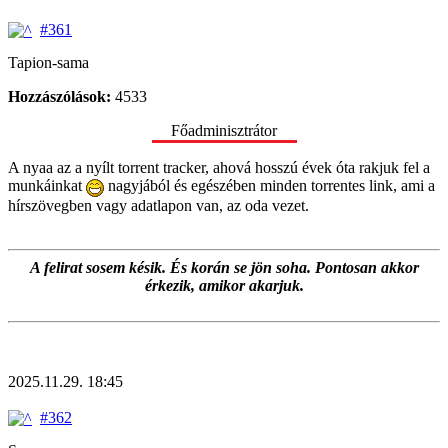
#361
Tapion-sama
Hozzászólások:
4533
Főadminisztrátor
A nyaa az a nyílt torrent tracker, ahová hosszú évek óta rakjuk fel a
munkáinkat
nagyjából és egészében minden torrentes link, ami a
hírszövegben vagy adatlapon van, az oda vezet.
A felirat sosem késik. És korán se jön soha. Pontosan akkor
érkezik, amikor akarjuk.
2025.11.29. 18:45
#362