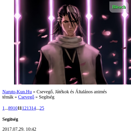
Bleach
Naruto-Kun.Hu
» Csevegő, Játékok és Általános animés
témák »
Csevegő
» Segítség
1
...
8
9
10
11
12
13
14
...
25
Segítség
2017.07.29. 10:42