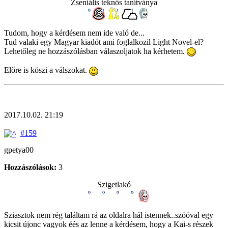
Zseniális teknős tanítványa
Tudom, hogy a kérdésem nem ide való de...
Tud valaki egy Magyar kiadót ami foglalkozil Light Novel-el?
Lehetőleg ne hozzászólásban válaszoljatok ha kérhetem.
Előre is köszi a válszokat.
2017.10.02. 21:19
#159
gpetya00
Hozzászólások:
3
Szigetlakó
Sziasztok nem rég találtam rá az oldalra hál istennek..szóóval egy
kicsit újonc vagyok éés az lenne a kérdésem, hogy a Kai-s részek