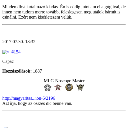
Minden dlc-t tartalmazó kiadás. Én is eddig jutottam el a gúglival, de
innen nem tudom merre tovább, feleslegesen meg utálok bármit is
csinálni. Ezért nem kísérletezem velük.
2017.07.30. 18:32
#154
Capac
Hozzászólások:
1887
MLG Noscope Master
http://magyaritas...ion-5/2196
Azt írja, hogy az összes dlc benne van.