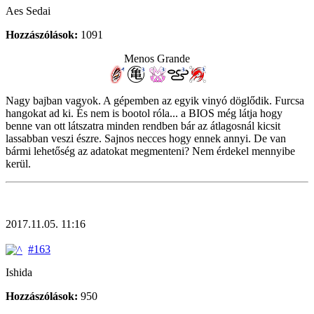
Aes Sedai
Hozzászólások:
1091
Menos Grande
Nagy bajban vagyok. A gépemben az egyik vinyó döglődik. Furcsa
hangokat ad ki. És nem is bootol róla... a BIOS még látja hogy
benne van ott látszatra minden rendben bár az átlagosnál kicsit
lassabban veszi észre. Sajnos necces hogy ennek annyi. De van
bármi lehetőség az adatokat megmenteni? Nem érdekel mennyibe
kerül.
2017.11.05. 11:16
#163
Ishida
Hozzászólások:
950