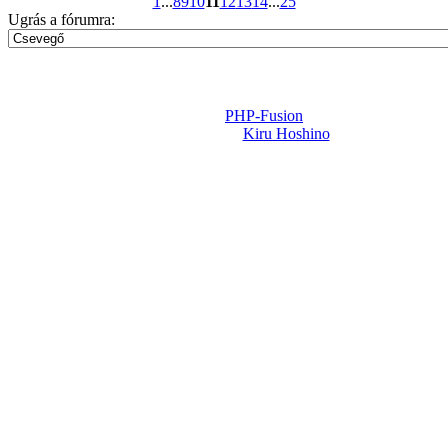
1
...
8
9
10
11
12
13
14
...
25
Ugrás a fórumra:
Powered by
PHP-Fusion
Design-t készítette:
Kiru Hoshino