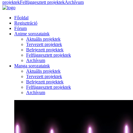
projektek
Felfüggesztett projektek
Archívum
Főoldal
Regisztráció
Fórum
Anime sorozataink
Aktuális projektek
Tervezett projektek
Befejezett projektek
Felfüggesztett projektek
Archívum
Manga sorozataink
Aktuális projektek
Tervezett projektek
Befejezett projektek
Felfüggesztett projektek
Archívum