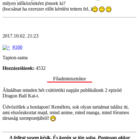
milyen időközönként jönnek ki?
(bocsánat ha ezerszer előtt kérdést tettem fel..)
2017.10.02. 21:23
#160
Tapion-sama
Hozzászólások:
4532
Főadminisztrátor
Általában minden hét csütörtöki napján publikálunk 2 epizód
Dragon Ball Kai-t.
Üdvözöllek a honlapon! Remélem, sok olyan tartalmat találsz itt,
ami elszórakoztat majd, mind anime, mind manga, mind fórumos
társaság szempontjából!
A felirat sosem késik. És korán se jön soha. Pontosan akkor