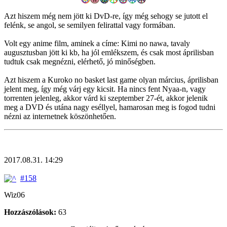
Azt hiszem még nem jött ki DvD-re, így még sehogy se jutott el
felénk, se angol, se semilyen felirattal vagy formában.
Volt egy anime film, aminek a címe: Kimi no nawa, tavaly
augusztusban jött ki kb, ha jól emlékszem, és csak most áprilisban
tudtuk csak megnézni, elérhető, jó minőségben.
Azt hiszem a Kuroko no basket last game olyan március, áprilisban
jelent meg, így még várj egy kicsit. Ha nincs fent Nyaa-n, vagy
torrenten jelenleg, akkor várd ki szeptember 27-ét, akkor jelenik
meg a DVD és utána nagy eséllyel, hamarosan meg is fogod tudni
nézni az internetnek köszönhetően.
2017.08.31. 14:29
#158
Wiz06
Hozzászólások:
63