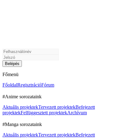
Főmenü
Főoldal
Regisztráció
Fórum
#Anime sorozataink
Aktuális projektek
Tervezett projektek
Befejezett
projektek
Felfüggesztett projektek
Archívum
#Manga sorozataink
Aktuális projektek
Tervezett projektek
Befejezett