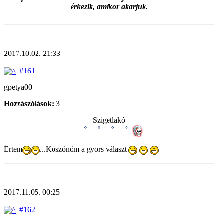
érkezik, amikor akarjuk.
2017.10.02. 21:33
#161
gpetya00
Hozzászólások:
3
Szigetlakó
Értem
...Köszönöm a gyors választ
2017.11.05. 00:25
#162