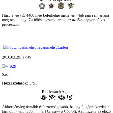
Háát ja, egy i5 4460 még beférhetne mellé, és +4gb ram sem ártana
meg neki... egy i7-t fölöslegesnek tartok, az az i5-s nagyon jó kis
processzor.
2016.03.29. 17:49
#29
Sasha
Hozzászólások:
1751
Blackwatch Agent
Akkor tényleg tisztább és biztonságosabb, ha egy új gépre kezdek el
farmolni (
nem tudom, miért keresem a kibújót
). Azt hiszem, az előző