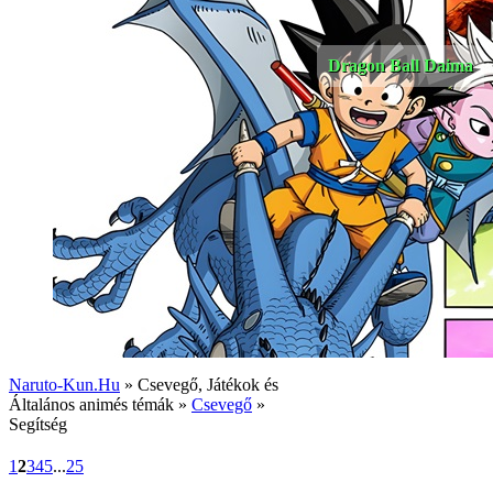
Dragon Ball Daima
Naruto-Kun.Hu
» Csevegő, Játékok és
Általános animés témák »
Csevegő
»
Segítség
1
2
3
4
5
...
25