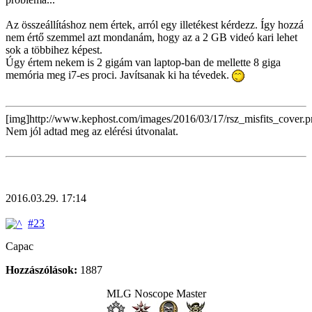
Az összeállításhoz nem értek, arról egy illetékest kérdezz. Így hozzá
nem értő szemmel azt mondanám, hogy az a 2 GB videó kari lehet
sok a többihez képest.
Úgy értem nekem is 2 gigám van laptop-ban de mellette 8 giga
memória meg i7-es proci. Javítsanak ki ha tévedek.
[img]http://www.kephost.com/images/2016/03/17/rsz_misfits_cover.p
Nem jól adtad meg az elérési útvonalat.
2016.03.29. 17:14
#23
Capac
Hozzászólások:
1887
MLG Noscope Master