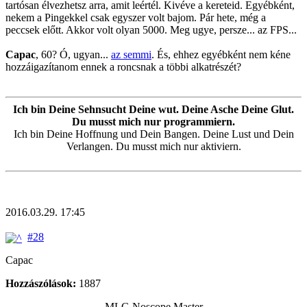
tartósan élvezhetsz arra, amit leértél. Kivéve a kereteid. Egyébként,
nekem a Pingekkel csak egyszer volt bajom. Pár hete, még a
peccsek előtt. Akkor volt olyan 5000. Meg ugye, persze... az FPS...
Capac
, 60? Ó, ugyan...
az semmi
. És, ehhez egyébként nem kéne
hozzáigazítanom ennek a roncsnak a többi alkatrészét?
Ich bin Deine Sehnsucht Deine wut. Deine Asche Deine Glut.
Du musst mich nur programmiern.
Ich bin Deine Hoffnung und Dein Bangen. Deine Lust und Dein
Verlangen. Du musst mich nur aktiviern.
2016.03.29. 17:45
#28
Capac
Hozzászólások:
1887
MLG Noscope Master