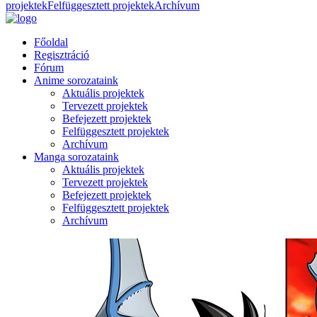
projektek
Felfüggesztett projektek
Archívum
Főoldal
Regisztráció
Fórum
Anime sorozataink
Aktuális projektek
Tervezett projektek
Befejezett projektek
Felfüggesztett projektek
Archívum
Manga sorozataink
Aktuális projektek
Tervezett projektek
Befejezett projektek
Felfüggesztett projektek
Archívum