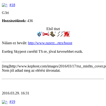
#18
G3ri
Hozzászólások:
436
Első tiszt
Nálam ez bevált:
http://www.razerz...rtex/boost
Esetleg Skypeot cseréld TS-re, jóval kevesebbet eszik.
[img]http://www.kephost.com/images/2016/03/17/rsz_misfits_cover.p
Nem jól adtad meg az elérési útvonalat.
2016.03.29. 16:31
#19