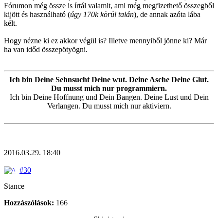
Fórumon még össze is írtál valamit, ami még megfizethető összegből
kijött és használható (
úgy 170k körül talán
), de annak azóta lába
kélt.
Hogy nézne ki ez akkor végül is? Illetve mennyiből jönne ki? Már
ha van időd összepötyögni.
Ich bin Deine Sehnsucht Deine wut. Deine Asche Deine Glut.
Du musst mich nur programmiern.
Ich bin Deine Hoffnung und Dein Bangen. Deine Lust und Dein
Verlangen. Du musst mich nur aktiviern.
2016.03.29. 18:40
#30
Stance
Hozzászólások:
166