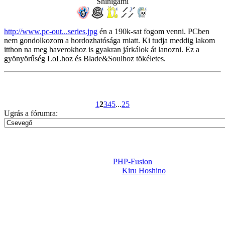
Shinigami
http://www.pc-out...series.jpg
én a 190k-sat fogom venni. PCben
nem gondolkozom a hordozhatósága miatt. Ki tudja meddig lakom
itthon na meg haverokhoz is gyakran járkálok át lanozni. Ez a
gyönyörűség LoLhoz és Blade&Soulhoz tökéletes.
1
2
3
4
5
...
25
Ugrás a fórumra:
Powered by
PHP-Fusion
Design-t készítette:
Kiru Hoshino