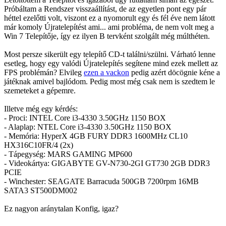
Próbáltam a Rendszer visszaállítást, de az egyetlen pont egy pár
héttel ezelőtti volt, viszont ez a nyomorult egy és fél éve nem látott
már komoly Újratelepítést ami... ami probléma, de nem volt meg a
Win 7 Telepítője, így ez ilyen B tervként szolgált még múlthéten.
Most persze sikerült egy telepítő CD-t találni/szülni. Várható lenne
esetleg, hogy egy valódi Újratelepítés segítene mind ezek mellett az
FPS problémán? Elvileg
ezen a vackon
pedig azért döcögnie kéne a
játéknak amivel bajlódom. Pedig most még csak nem is szedtem le
szemeteket a gépemre.
Illetve még egy kérdés:
- Proci: INTEL Core i3-4330 3.50GHz 1150 BOX
- Alaplap: NTEL Core i3-4330 3.50GHz 1150 BOX
- Memória: HyperX 4GB FURY DDR3 1600MHz CL10
HX316C10FR/4 (2x)
- Tápegység: MARS GAMING MP600
- Videokártya: GIGABYTE GV-N730-2GI GT730 2GB DDR3
PCIE
- Winchester: SEAGATE Barracuda 500GB 7200rpm 16MB
SATA3 ST500DM002
Ez nagyon aránytalan Konfig, igaz?