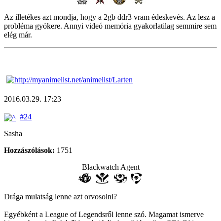
Az illetékes azt mondja, hogy a 2gb ddr3 vram édeskevés. Az lesz a
probléma gyökere. Annyi videó memória gyakorlatilag semmire sem
elég már.
2016.03.29. 17:23
#24
Sasha
Hozzászólások:
1751
Blackwatch Agent
Drága mulatság lenne azt orvosolni?
Egyébként a League of Legendsről lenne szó. Magamat ismerve