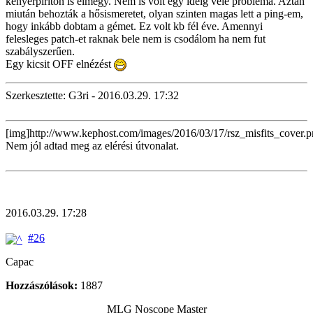
kenyérpirítón is elmegy. Nem is volt egy ideig vele probléma. Aztán
miután behozták a hősismeretet, olyan szinten magas lett a ping-em,
hogy inkább dobtam a gémet. Ez volt kb fél éve. Amennyi
felesleges patch-et raknak bele nem is csodálom ha nem fut
szabályszerűen.
Egy kicsit OFF elnézést
Szerkesztette: G3ri - 2016.03.29. 17:32
[img]http://www.kephost.com/images/2016/03/17/rsz_misfits_cover.p
Nem jól adtad meg az elérési útvonalat.
2016.03.29. 17:28
#26
Capac
Hozzászólások:
1887
MLG Noscope Master