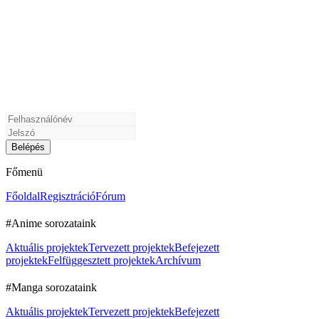
Főmenü
Főoldal
Regisztráció
Fórum
#Anime sorozataink
Aktuális projektek
Tervezett projektek
Befejezett
projektek
Felfüggesztett projektek
Archívum
#Manga sorozataink
Aktuális projektek
Tervezett projektek
Befejezett