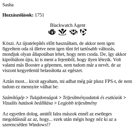
Sasha
Hozzászólások:
1751
Blackwatch Agent
Köszi. Az újratelepítés előtt használtam, de akkor nem igen
figyeltem oda rá illetve nem igen tűnt fel tartósabb változás,
mondjuk olyan állapotában lehet, hogy nem csoda. De, így akkor
kipróbálom újra, ki is ment a fejemből, hogy ilyen létezik. Volt
valami más Booster a gépemen, nem tudom már a nevét, de az
viszont kegyetlenül belassította az egészet.
Aztán most... kicsit agyaltam, mi adhat még pár plusz FPS-t, de nem
tudom ez mennyire válhat be:
Számítógép
>
Tulajdonságok
>
Teljesítményadatok és eszközök
>
Vizuális hatások beállítása
>
Legjobb teljesítmény
Az egyetlen dolog, amitől falra mászok ennél az esetleges
megoldásnál az az, hogy... ezek után mégis hogy néz ki az a
szerencsétlen Windows!?