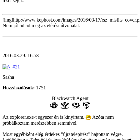
reset segít...
[img]http://www.kephost.com/images/2016/03/17/rsz_misfits_cover.p
Nem jól adtad meg az elérési útvonalat.
2016.03.29. 16:58
#21
Sasha
Hozzászólások:
1751
Blackwatch Agent
Az explorer.exe-t egyszer én is kinyírtam.
Azóta nem
próbálkoztam merészebben semmivel.
Most egyébként elég érdekes "újratelepítést" hajtottam végre.
Letöltöttem a Telepítőt és igazából úgy futtattam simán az egészet.